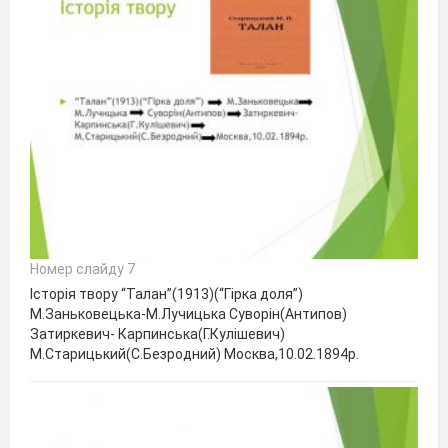
Номер слайду 7
Історія твору “Талан”(1913)(“Гірка доля”)
М.Заньковецька-М.Лучицька Суворін(Антипов)
Затиркевич- Карпинська(Г.Кулішевич)
М.Старицький(С.Безродний) Москва,10.02.1894р.