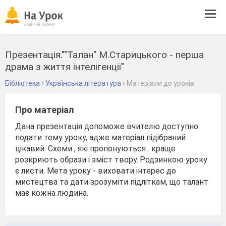
Tog
navi
Презентація.""Талан" М.Старицького - перша
драма з життя інтелігенції"
Бібліотека
Українська література
Матеріали до уроків
Про матеріал
Дана презентація допоможе вчителю доступно
подати тему уроку, адже матеріал підібраний
цікавий. Схеми , які пропонуються . краще
розкриють образи і зміст твору..Родзинкою уроку
є листи. Мета уроку - виховати інтерес до
мистецтва та дати зрозуміти підліткам, що талант
має кожна людина.