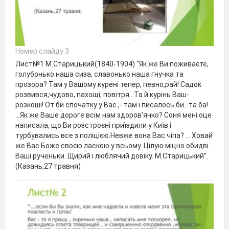
Номер слайду 3
Лист№1 М.Старицький(1840-1904) “Як же Ви поживаєте,
голубонько наша сиза, славонько наша гнучка та
прозора? Там у Вашому курені тепер, певно,рай! Садок
розвився,чудово, пахощі, повітря...Та й курінь Ваш-
розкоші! От би спочатку у Вас ,- там і писалось би...та ба!
...Як же Ваше дороге всім нам здоров’ячко? Соня мені оце
написала, що Ви розстроєні приїздили у Київ і
турбувались все з поліцією.Невже вона Вас чіпа? ... Ховай
же Вас Боже своєю ласкою у всьому. Цілую міцно обидві
Ваші рученьки. Щирий і люблячий довіку. М.Старицький”.
(Казань,27 травня)