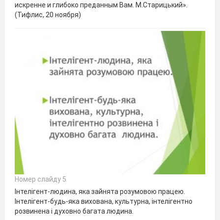
искренне и глибоко преданным Вам. М.Старицький».
(Тифлис, 20 ноября)
Номер слайду 5
Інтелігент-людина, яка зайнята розумовою працею.
Інтелігент-будь-яка вихована, культурна, інтелігентно
розвинена і духовно багата людина.