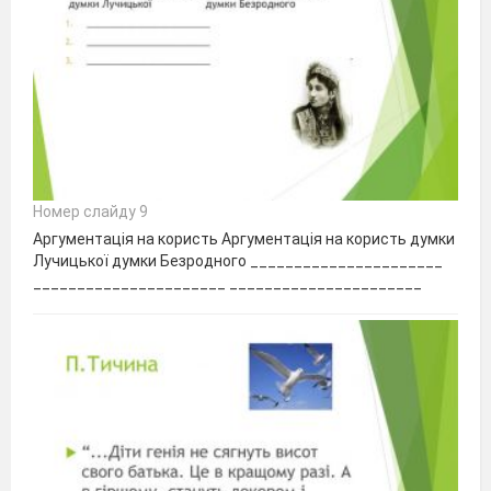
Номер слайду 9
Аргументація на користь Аргументація на користь думки
Лучицької думки Безродного ______________________
______________________ ______________________