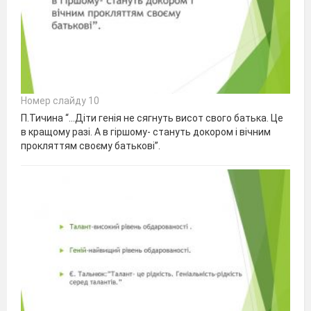
Номер слайду 10
П.Тичина “...Діти генія не сягнуть висот свого батька. Це
в кращому разі. А в гіршому- стануть докором і вічним
прокляттям своєму батькові”.