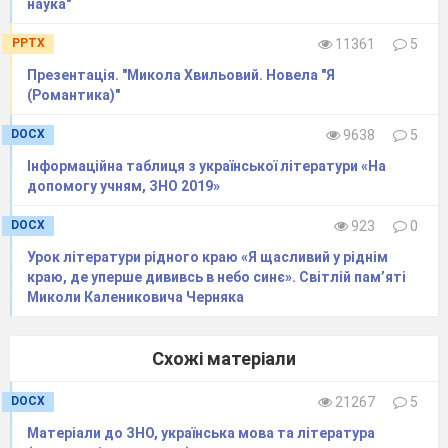
наука"
PPTX
11361
5
Презентація. "Микола Хвильовий. Новела "Я
(Романтика)"
DOCX
9638
5
Інформаційна таблиця з української літератури «На
допомогу учням, ЗНО 2019»
DOCX
923
0
Урок літератури рідного краю «Я щасливий у ріднім
краю, де уперше дививсь в небо синє». Світлій пам’яті
Миколи Калениковича Черняка
Схожі матеріали
DOCX
21267
5
Матеріали до ЗНО, українська мова та література