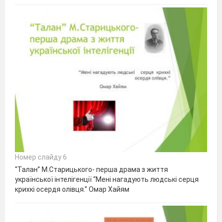
Номер слайду 6
“Талан” М.Старицького- перша драма з життя
української інтелігенції “Мені нагадують людські серця
крихкі осердя олівця.” Омар Хайям