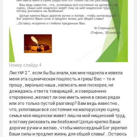
Номер слайду 4
Лист№ 2 “...если бы Вы знали, как мне надоела и извела
меня эта сценическая пошлость и грязь! Вас – то я
прошу , зиронько наша , написать мне поскорее, не
дожидаясь ответа товарищей , и совершеннно
откровенно ,желают ли они иметь меня в своих рядах
или это только пустой разговор? Вам ведь известно ,
что, ухлопавши всё состояние на малорусскую сцену,
семья моя нищенски живёт лиш на мой нищенский труд,
а потому рисковать им безбожно! Целцю крепко Ваши
дорогие ручки и желаю , чтобы милосердный Бог укрепил
Ваши силы и продлил жизнь для общей славы! …Остаюсь