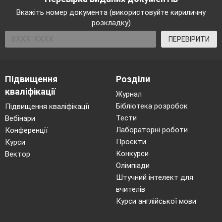
Вкажіть номер документа (використовуйте кириличну
розкладку)
ПЕРЕВІРИТИ
Підвищення
Розділи
кваліфікації
Журнал
Бібліотека розробок
Підвищення кваліфікації
Тести
Вебінари
Лабораторні роботи
Конференції
Проєкти
Курси
Конкурси
Вектор
Олімпіади
Штучний інтелект для
вчителів
Курси англійської мови