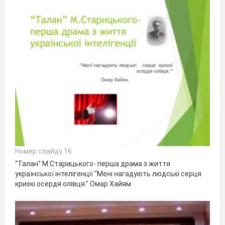
Номер слайду 16
“Талан” М.Старицького- перша драма з життя
української інтелігенції “Мені нагадують людські серця
крихкі осердя олівця.” Омар Хайям