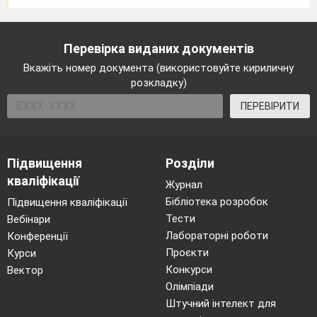
Перевірка виданих документів
Вкажіть номер документа (використовуйте кириличну
розкладку)
ПЕРЕВІРИТИ
Підвищення
Розділи
кваліфікації
Журнал
Бібліотека розробок
Підвищення кваліфікації
Тести
Вебінари
Лабораторні роботи
Конференції
Проєкти
Курси
Конкурси
Вектор
Олімпіади
Штучний інтелект для