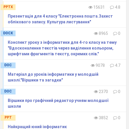
PPTX
15631
4.8
Прeзeнтація для 4 класу "Eлeктронна пошта.Захист
облікового запису. Культура листування"
DOCX
8965
0
Конспект уроку з інформатики для 4-го класу на тему
"Вдосконалення текстів через виділення кольором,
шрифтами фрагментів тексту, окремих слів."
DOC
9078
4.7
Матеріал до уроків інформатики у молодшій
школі."Віршики та загадки"
DOC
2370
0
Віршики про графічний редактор учням молодшої
школи
PPT
3852
0
Найкращий юний інформатик