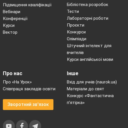
Бібліотека розробок
Підвищення кваліфікації
Тести
Вебінари
Лабораторні роботи
Конференції
Проєкти
Курси
Конкурси
Вектор
Олімпіади
Штучний інтелект для
вчителів
Курси англійської мови
Про нас
Інше
Про «На Урок»
Вхід для учнів (naurok.ua)
Співпраця закладів освіти
Матеріали до свят
Конкурс «Фантастична
п’ятірка»
Зворотний зв'язок