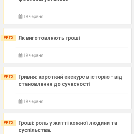
19 червня
Як виготовляють гроші
PPTX
19 червня
Гривня: короткий екскурс в історію - від
PPTX
становлення до сучасності
19 червня
Гроші: роль у житті кожної людини та
PPTX
суспільства.