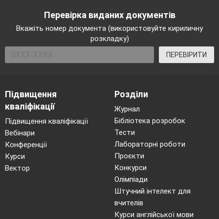
Перевірка виданих документів
Вкажіть номер документа (використовуйте кириличну
розкладку)
ПЕРЕВІРИТИ
Підвищення
Розділи
кваліфікації
Журнал
Бібліотека розробок
Підвищення кваліфікації
Тести
Вебінари
Лабораторні роботи
Конференції
Проєкти
Курси
Конкурси
Вектор
Олімпіади
Штучний інтелект для
вчителів
Курси англійської мови