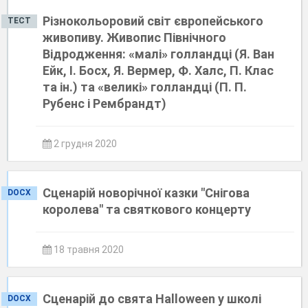
Різнокольоровий світ європейського
ТЕСТ
живопиву. Живопис Північного
Відродження: «малі» голландці (Я. Ван
Ейк, І. Босх, Я. Вермер, Ф. Халс, П. Клас
та ін.) та «великі» голландці (П. П.
Рубенс і Рембрандт)
2 грудня 2020
Сценарій новорічної казки "Снігова
DOCX
королева" та святкового концерту
18 травня 2020
Сценарій до свята Halloween у школі
DOCX