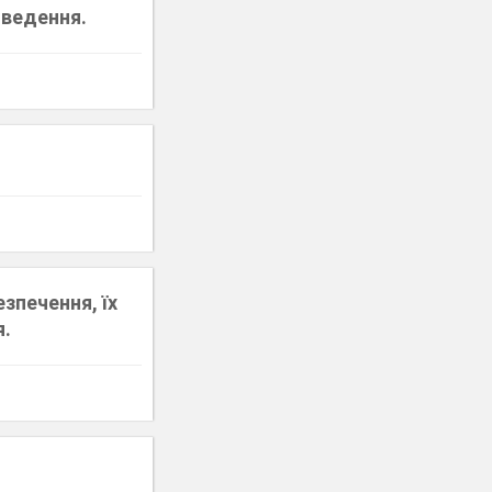
иведення.
зпечення, їх
я.