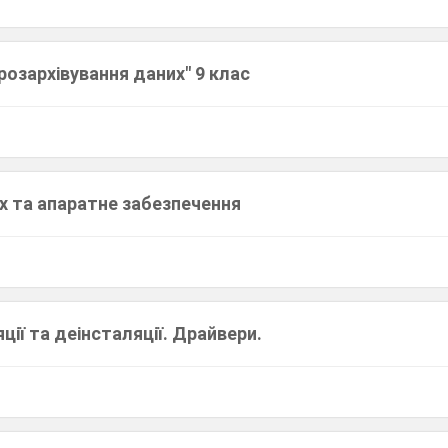
 розархівування даних" 9 клас
х та апаратне забезпечення
ції та деінсталяції. Драйвери.