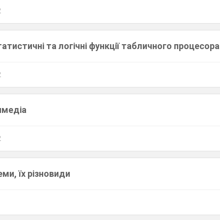
2
атистичні та логічні функції табличного процесора
2
имедіа
2
еми, їх різновиди