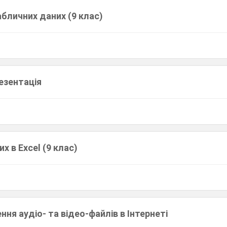
бличних даних (9 клас)
езентація
х в Еxcel (9 клас)
ння аудіо- та відео-файлів в Інтернеті