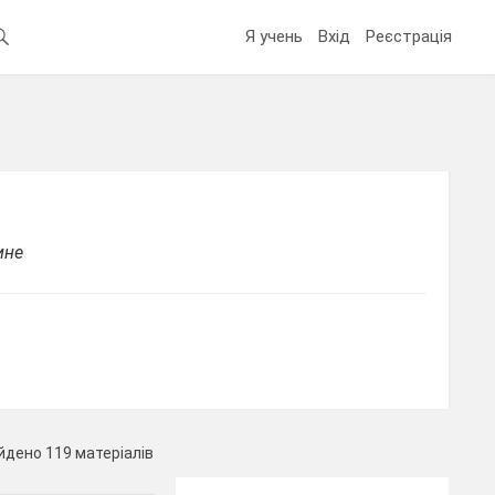
Я учень
Вхід
Реєстрація
ине
йдено 119 матеріалів