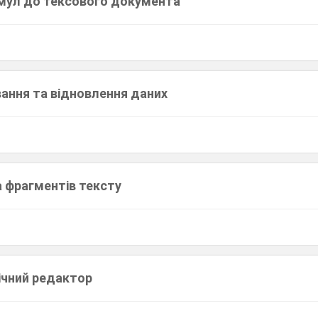
мул до тексового документа
вання та відновлення даних
а фрагментів тексту
ічний редактор