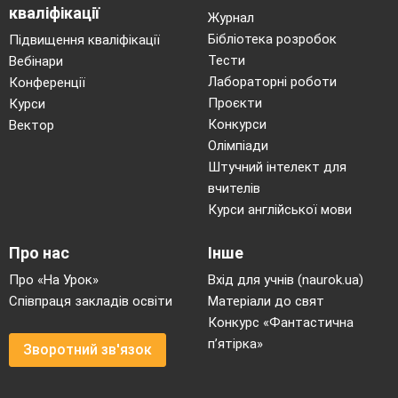
кваліфікації
Журнал
Бібліотека розробок
Підвищення кваліфікації
Тести
Вебінари
Лабораторні роботи
Конференції
Проєкти
Курси
Конкурси
Вектор
Олімпіади
Штучний інтелект для
вчителів
Курси англійської мови
Про нас
Інше
Про «На Урок»
Вхід для учнів (naurok.ua)
Співпраця закладів освіти
Матеріали до свят
Конкурс «Фантастична
п’ятірка»
Зворотний зв'язок