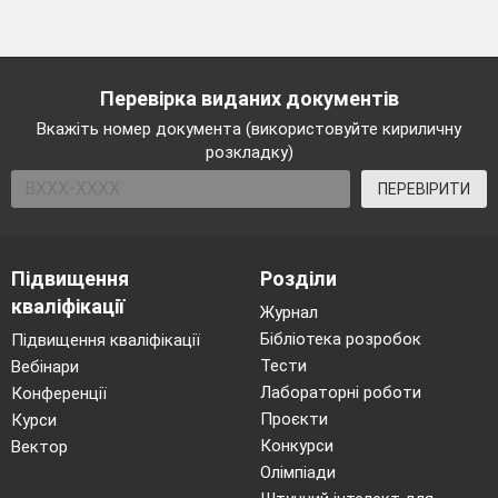
Перевірка виданих документів
Вкажіть номер документа (використовуйте кириличну
розкладку)
ПЕРЕВІРИТИ
Підвищення
Розділи
кваліфікації
Журнал
Бібліотека розробок
Підвищення кваліфікації
Тести
Вебінари
Лабораторні роботи
Конференції
Проєкти
Курси
Конкурси
Вектор
Олімпіади