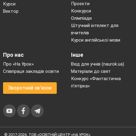
Проєкти
Курси
Конкурси
Вектор
Олімпіади
Штучний інтелект для
вчителів
Курси англійської мови
Про нас
Інше
Про «На Урок»
Вхід для учнів (naurok.ua)
Співпраця закладів освіти
Матеріали до свят
Конкурс «Фантастична
п’ятірка»
Зворотний зв'язок
© 2017-2026, ТОВ «ОСВІТНІЙ ЦЕНТР «НА УРОК»