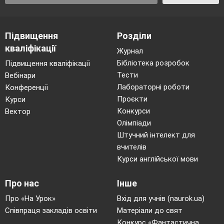
Підвищення
Розділи
кваліфікації
Журнал
Бібліотека розробок
Підвищення кваліфікації
Тести
Вебінари
Лабораторні роботи
Конференції
Проєкти
Курси
Конкурси
Вектор
Олімпіади
Штучний інтелект для
вчителів
Курси англійської мови
Про нас
Інше
Про «На Урок»
Вхід для учнів (naurok.ua)
Співпраця закладів освіти
Матеріали до свят
Конкурс «Фантастична