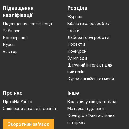
Підвищення
Розділи
кваліфікації
Журнал
Бібліотека розробок
Підвищення кваліфікації
Тести
Вебінари
Лабораторні роботи
Конференції
Проєкти
Курси
Конкурси
Вектор
Олімпіади
Штучний інтелект для
вчителів
Курси англійської мови
Про нас
Інше
Про «На Урок»
Вхід для учнів (naurok.ua)
Співпраця закладів освіти
Матеріали до свят
Конкурс «Фантастична
п’ятірка»
Зворотний зв'язок