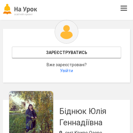
Tog
navi
ЗАРЕЄСТРУВАТИСЬ
Вже зареєстровані?
Увійти
Біднюк Юлія
Геннадіївна
смт Криве Озеро