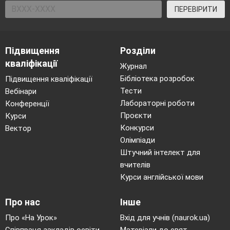
ПЕРЕВІРИТИ
Підвищення
Розділи
кваліфікації
Журнал
Бібліотека розробок
Підвищення кваліфікації
Тести
Вебінари
Лабораторні роботи
Конференції
Проєкти
Курси
Конкурси
Вектор
Олімпіади
Штучний інтелект для
вчителів
Курси англійської мови
Про нас
Інше
Про «На Урок»
Вхід для учнів (naurok.ua)