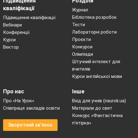
Підвищення
Розділи
кваліфікації
Журнал
Бібліотека розробок
Підвищення кваліфікації
Тести
Вебінари
Лабораторні роботи
Конференції
Проєкти
Курси
Конкурси
Вектор
Олімпіади
Штучний інтелект для
вчителів
Курси англійської мови
Про нас
Інше
Про «На Урок»
Вхід для учнів (naurok.ua)
Співпраця закладів освіти
Матеріали до свят
Конкурс «Фантастична
п’ятірка»
Зворотний зв'язок