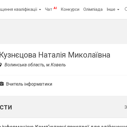
AI
щення кваліфікації
Чат
Конкурси
Олімпіада
Інше
Кузнєцова Наталія Миколаївна
Волинська область, м.Ковель
Вчитель інформатики
ести
З
 з інформацією.Комп’ютерні пристрої для здійснення