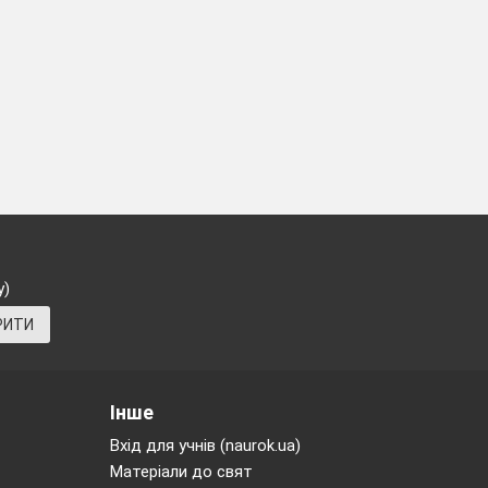
у)
РИТИ
Інше
Вхід для учнів (naurok.ua)
Матеріали до свят