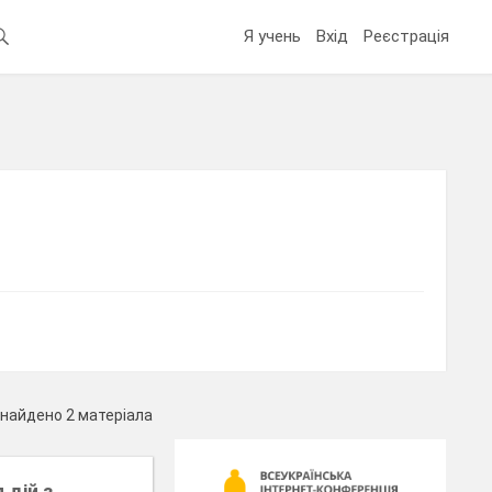
Я учень
Вхід
Реєстрація
найдено 2 матеріала
 дій з