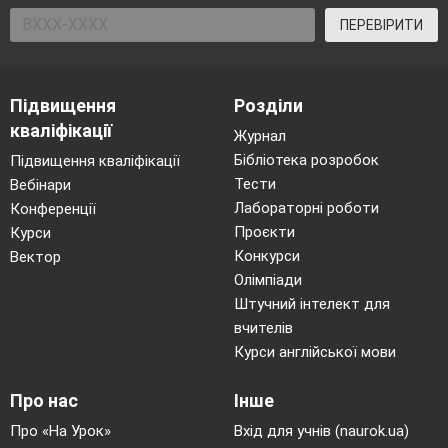
ПЕРЕВІРИТИ
Підвищення
Розділи
кваліфікації
Журнал
Бібліотека розробок
Підвищення кваліфікації
Тести
Вебінари
Лабораторні роботи
Конференції
Проєкти
Курси
Конкурси
Вектор
Олімпіади
Штучний інтелект для
вчителів
Курси англійської мови
Про нас
Інше
Про «На Урок»
Вхід для учнів (naurok.ua)