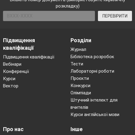
розкладку)
ПЕРЕВІРИТИ
Підвищення
Розділи
кваліфікації
Журнал
Бібліотека розробок
Підвищення кваліфікації
Тести
Вебінари
Лабораторні роботи
Конференції
Проєкти
Курси
Конкурси
Вектор
Олімпіади
Штучний інтелект для
вчителів
Курси англійської мови
Про нас
Інше