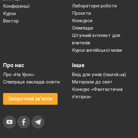
Лабораторні роботи
Конференції
Проєкти
Курси
Конкурси
Вектор
Олімпіади
Штучний інтелект для
вчителів
Курси англійської мови
Про нас
Інше
Про «На Урок»
Вхід для учнів (naurok.ua)
Співпраця закладів освіти
Матеріали до свят
Конкурс «Фантастична
п’ятірка»
Зворотний зв'язок