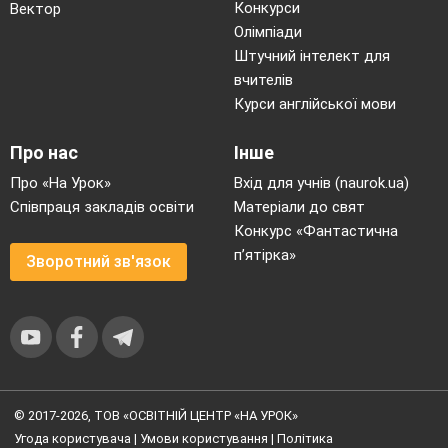
Конкурси
Вектор
Олімпіади
Штучний інтелект для
вчителів
Курси англійської мови
Про нас
Інше
Про «На Урок»
Вхід для учнів (naurok.ua)
Співпраця закладів освіти
Матеріали до свят
Конкурс «Фантастична
п’ятірка»
Зворотний зв'язок
© 2017-2026, ТОВ «ОСВІТНІЙ ЦЕНТР «НА УРОК»
Угода користувача
|
Умови користування
|
Політика