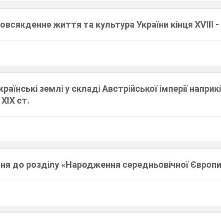
всякденне життя та культура України кінця XVIІІ - п
раїнські землі у складі Австрійської імперії наприкінц
XIX ст.
ння до розділу «Народження середньовічної Європ