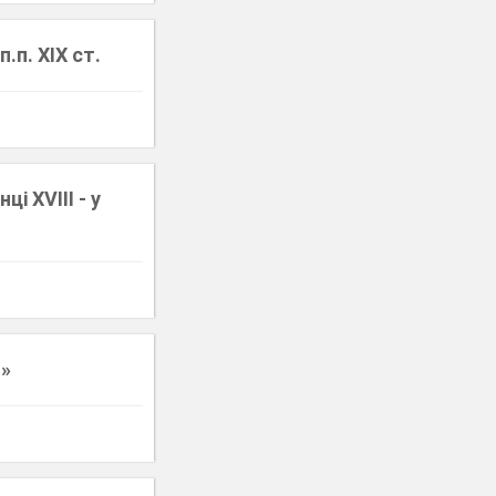
.п. XIX ст.
і XVIІІ - у
и»