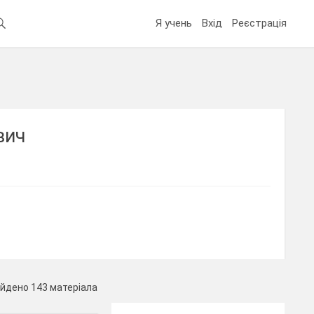
Я учень
Вхід
Реєстрація
вич
йдено 143 матеріала