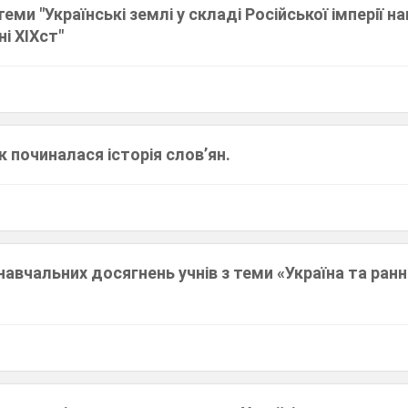
еми "Українські землі у складі Російської імперії нап
і XIXст"
к починалася історія слов’ян.
авчальних досягнень учнів з теми «Україна та ран