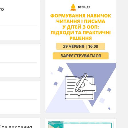
го
̈ та постання