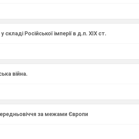
у складі Російської імперії в д.п. XIX ст.
ька війна.
Середньовіччя за межами Європи