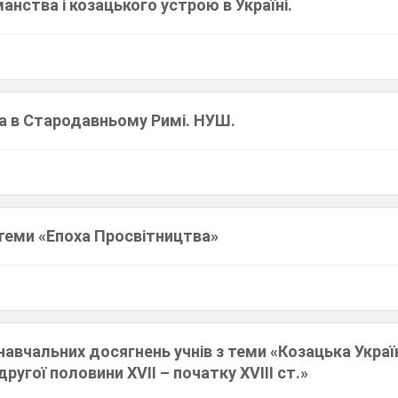
манства і козацького устрою в Україні.
ура в Стародавньому Римі. НУШ.
 теми «Епоха Просвітництва»
авчальних досягнень учнів з теми «Козацька Украї
ругої половини ХVІІ – початку ХVІІІ ст.»