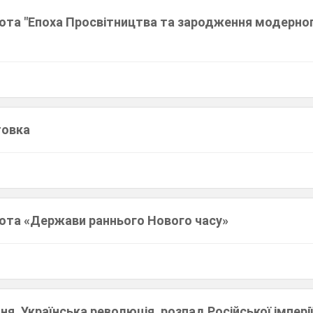
ота "Епоха Просвітництва та зародження модерно
товка
ота «Держави раннього Нового часу»
я. Українська революція, розпад Російської імперіі