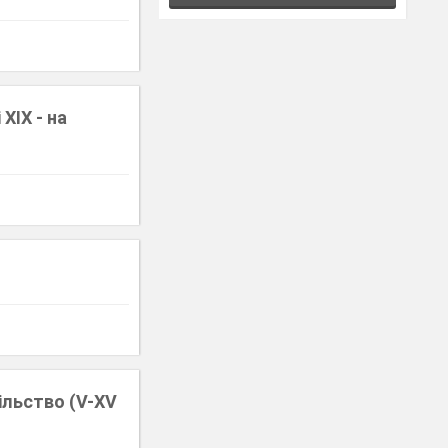
ХІХ - на
ільство (V-XV