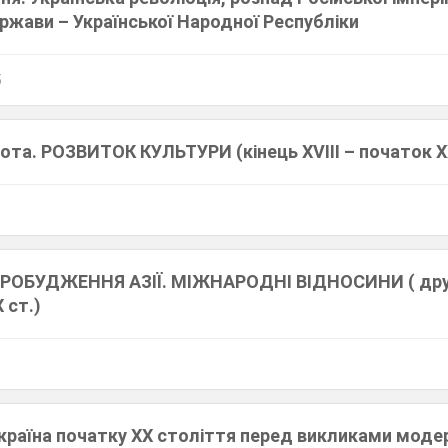
ржави – Української Народної Республіки
5
та. РОЗВИТОК КУЛЬТУРИ (кінець ХVІІІ – початок Х
 ПРОБУДЖЕННЯ АЗІЇ. МІЖНАРОДНІ ВІДНОСИНИ ( дру
 ст.)
країна початку ХХ століття перед викликами модер