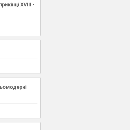
рикінці XVIІІ -
ньомодерні