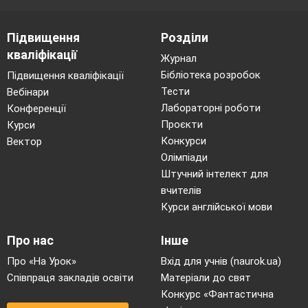
Підвищення
Розділи
кваліфікації
Журнал
Бібліотека розробок
Підвищення кваліфікації
Тести
Вебінари
Лабораторні роботи
Конференції
Проєкти
Курси
Конкурси
Вектор
Олімпіади
Штучний інтелект для
вчителів
Курси англійської мови
Про нас
Інше
Про «На Урок»
Вхід для учнів (naurok.ua)
Співпраця закладів освіти
Матеріали до свят
Конкурс «Фантастична