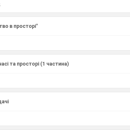
5
во в просторі"
 часі та просторі (1 частина)
дачі