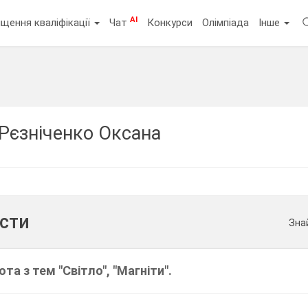
AI
щення кваліфікації
Чат
Конкурси
Олімпіада
Інше
Рєзніченко Оксана
ести
Зна
та з тем "Світло", "Магніти".