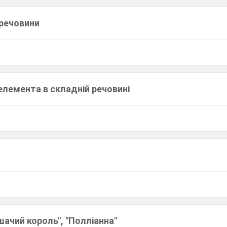
 речовини
елемента в складній речовині
шачий король", "Полліанна"