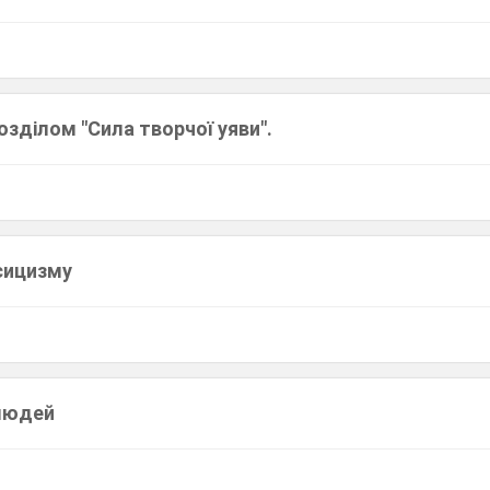
озділом "Сила творчої уяви".
сицизму
людей