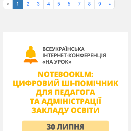
«
1
2
3
4
5
6
7
8
9
»