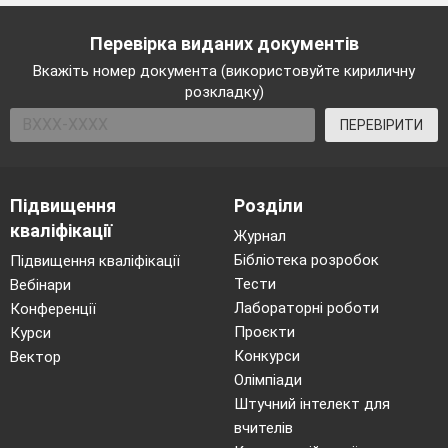
Перевірка виданих документів
Вкажіть номер документа (використовуйте кириличну
розкладку)
ПЕРЕВІРИТИ
Підвищення
Розділи
кваліфікації
Журнал
Бібліотека розробок
Підвищення кваліфікації
Тести
Вебінари
Лабораторні роботи
Конференції
Проєкти
Курси
Конкурси
Вектор
Олімпіади
Штучний інтелект для
вчителів