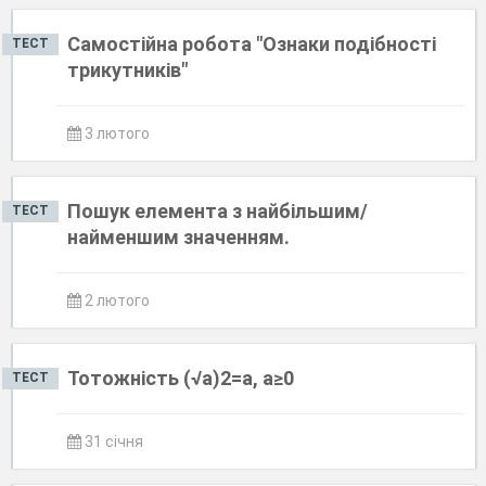
Самостійна робота "Ознаки подібності
ТЕСТ
трикутників"
3 лютого
Пошук елемента з найбільшим/
ТЕСТ
найменшим значенням.
2 лютого
Тотожність (√a)2=a, a≥0
ТЕСТ
31 січня