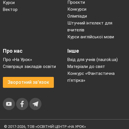
Проєкти
Курси
Конкурси
Вектор
Олімпіади
Штучний інтелект для
вчителів
Курси англійської мови
Про нас
Інше
Про «На Урок»
Вхід для учнів (naurok.ua)
Співпраця закладів освіти
Матеріали до свят
Конкурс «Фантастична
п’ятірка»
Зворотний зв'язок
© 2017-2026, ТОВ «ОСВІТНІЙ ЦЕНТР «НА УРОК»