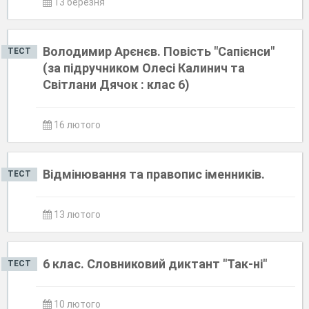
13 березня
Володимир Арєнєв. Повість "Сапієнси"
ТЕСТ
(за підручником Олесі Калинич та
Світлани Дячок : клас 6)
16 лютого
Відмінювання та правопис іменників.
ТЕСТ
13 лютого
6 клас. Словниковий диктант "Так-ні"
ТЕСТ
10 лютого