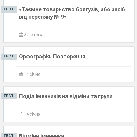
«Таємне товариство боягузів, або засіб
ТЕСТ
від переляку № 9»
2 лютого
Орфографія. Повторення
ТЕСТ
14 січня
Поділ іменників на відміни та групи
ТЕСТ
14 січня
Відміни іменника
ТЕСТ