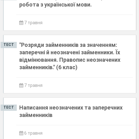
робота з української мови.
7 травня
"Розряди займенників за значенням:
ТЕСТ
заперечні й неозначені займенники. Їх
відмінювання. Правопис неозначених
займенників." (6 клас)
7 травня
Написання неозначених та заперечних
ТЕСТ
займенників
6 травня