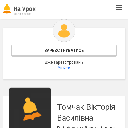
Tog
navi
ЗАРЕЄСТРУВАТИСЬ
Вже зареєстровані?
Увійти
Томчак Вікторія
Василівна
Київська область, Києво-