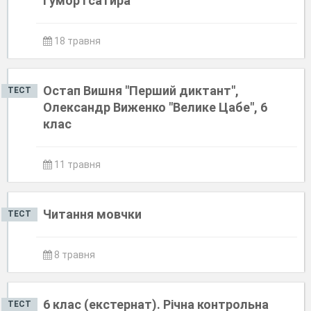
Гумор і сатира
18 травня
Остап Вишня "Перший диктант",
ТЕСТ
Олександр Виженко "Велике Цабе", 6
клас
11 травня
Читання мовчки
ТЕСТ
8 травня
6 клас (екстернат). Річна контрольна
ТЕСТ