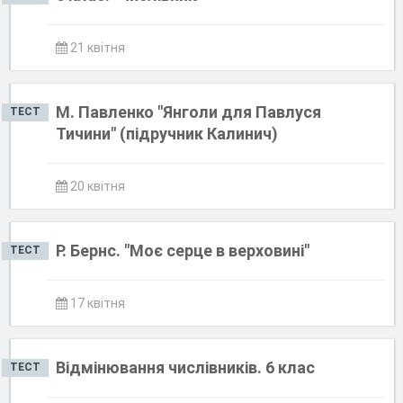
21 квітня
М. Павленко "Янголи для Павлуся
ТЕСТ
Тичини" (підручник Калинич)
20 квітня
Р. Бернс. "Моє серце в верховині"
ТЕСТ
17 квітня
Відмінювання числівників. 6 клас
ТЕСТ