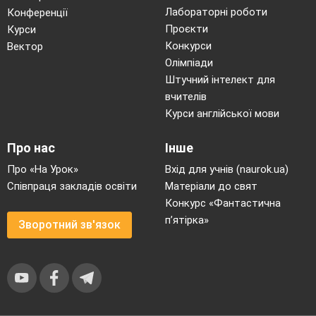
Лабораторні роботи
Конференції
Проєкти
Курси
Конкурси
Вектор
Олімпіади
Штучний інтелект для
вчителів
Курси англійської мови
Про нас
Інше
Про «На Урок»
Вхід для учнів (naurok.ua)
Співпраця закладів освіти
Матеріали до свят
Конкурс «Фантастична
п’ятірка»
Зворотний зв'язок