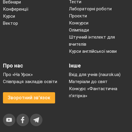
терміни. Підготовити повідомлення за
Тести
Вебінари
наступними типами птахів
Лабораторні роботи
Конференції
VIII.
Підсумок уроку (2хв)
Проєкти
Курси
Вправа «Незакінчені речення».
Конкурси
Вектор
Продовжити речення:
Олімпіади
На сьогоднішньому уроці мені було
Штучний інтелект для
вчителів
цікаво…
Курси англійської мови
Я дізнався(лася) багато нового,
зокрема…
Про нас
Інше
Це знадобиться мені в житті, бо…
Про «На Урок»
Вхід для учнів (naurok.ua)
Співпраця закладів освіти
Матеріали до свят
Я хотів(ла) би, що б наступних
Конкурс «Фантастична
уроках
п’ятірка»
Зворотний зв'язок