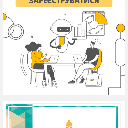
13. Потомство відразу їсть самостійно.
14. Зародок дихає киснем, який
поступає через пори оболонки яйця.
15. Тварини довго піклуються про
потомство, навчають їх.
16. Деякі представники класу недовго
охороняють кладку яєць і дітей.
17. Більшість представників класу не
піклується про кладу яєць і про
потомство.
18. Тварини появляються на світ з
голою шкірою або пір’яним покривом.
19. У дітей тіло вкрите роговими
лусочками і щитинками.
Відповіді
Плазуни
1,2,4, 5, 6, 8, 10,11,12, 14-17, 18, 20
Птахи
1,3,4, 5, 6, 7,9,11,12, 13,15, 16, 19
Оцінювання: