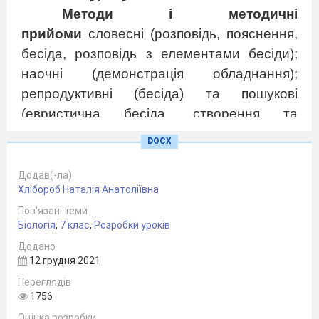
Методи і методичні
прийоми
словесні (розповідь, пояснення,
бесіда, розповідь з елементами бесіди);
наочні (демонстрація обладнання);
репродуктивні (бесіда) та пошукові
(евристична бесіда, створення та
розв’язування проблемних ситуацій).
DOCX
ХІД УРОКУ
Додав(-ла)
Хлібороб Наталія Анатоліївна
I.
Організаційний етап
(2хв)
Пов’язані теми
Привітання вчителя і учнів. Перевірка
Біологія
,
7 клас
,
Розробки уроків
готовності до уроку. Перевірка присутніх
II.
Обговорення й узагальнення
Додано
матеріалів теми
(10хв)
12 грудня 2021
Вибірковий диктант
Переглядів
1. Зародок розвивається у яйці.
1756
2. Яйця можуть мати шкіряну і вапняну
Оцінка розробки