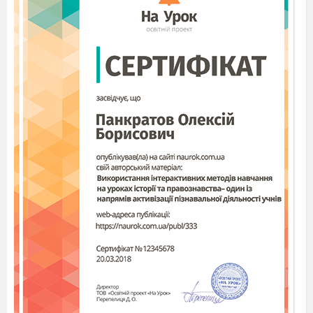
26 - 11
25- 10
24-23 – 9
22- 21 – 8
20-17 – 7
16- 13 – 6
12 – 9 – 5
8 – 6 – 4
5 – 4 – 3
3-2 – 2
1-2 – 1
III.
Мотивація навчально-
пізнавальної діяльності учнів (3хв)
Невід’ємною частиною нашого життя є
птахи. Вони поширені скрізь, де є на землі
сприятливі умови для їхнього життя. На земній
кулі їх налічується 8 тисяч 700 видів, а в нашій
країні майже 770 видів.
Скільки шкідливих комах і личинок
знищують вони! За літо, не злічити! Працюють