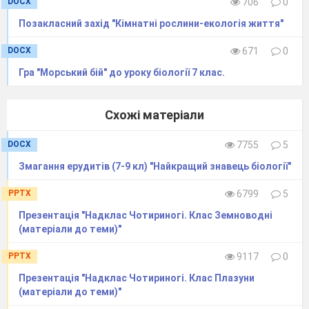
DOCX
706
0
1 група - надряд Пінгвіни
Позакласний захід "Кімнатні рослини-екологія життя"
2 група - надряд Безкільові птахи
Етапи роботи над проектом:
DOCX
671
0
1 етап. Визначення кінцевого продукту
проекту. (На даному етапі учні у
групах
Гра "Морський бій" до уроку біології 7 клас.
визначають, як буде проходити презентація
продукту: брошура,
презентація, слайд – шоу,
Схожі матеріали
відеофільм, журнал, постер, електронна
газета,
електронна книга.)
DOCX
7755
5
2 етап. Визначення структури проекту,
кроків для досягнення мети, часу
Змагання ерудитів (7-9 кл) "Найкращий знавець біології"
для
підготовки проекту: забезпечення
необхідним додатковим матеріалом.
PPTX
6799
5
(енциклопедії, довідники, доступність інтернет
Презентація "Надклас Чотириногі. Клас Земноводні
– ресурсів)
(матеріали до теми)"
3. Підбір інформації. (Робота з
додатковими джерелами інформації.
PPTX
9117
0
4. Переробка інформації в групах та
Презентація "Надклас Чотириногі. Клас Плазуни
обговорення даної інформації.
(матеріали до теми)"
5. Систематизація зібраного матеріалу,