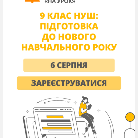
formidable -
великолепный
un peu – немного
je crois
–
я
думаю
maintenant –
сейчас
plein de
projet –
полон
проектов
vraiment
– действительно
mon
séjour - мое пребывание
content
,
e
–довольный, - ая
d
é
penser
- тратить
gentil –
милый
oublier
-
забывать
vivant –
бодрый
être de
retour - возвращаться
adorable – прелестный
parfaitement –
совершенно