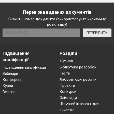
Перевірка виданих документів
Вкажіть номер документа (використовуйте кириличну
розкладку)
ПЕРЕВІРИТИ
Підвищення
Розділи
кваліфікації
Журнал
Бібліотека розробок
Підвищення кваліфікації
Тести
Вебінари
Лабораторні роботи
Конференції
Проєкти
Курси
Конкурси
Вектор
Олімпіади
Штучний інтелект для
вчителів