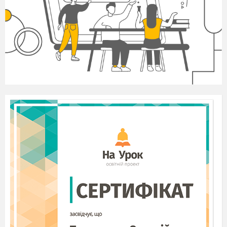
bordé – окаймленный
apercevoir –
замечать
Ex.1. Ecris vrai ou faux
.
Marie visite Paris.
Elle habite chez Monsieur et Madame
Francis.
Monsieur et Madame Francis habitent sur la
rive gauche.
Marais est un des plus beaux quartiers de
Paris.
Marie loge dans un hotel.
Marie n’est pas contente de loger chez les
Francis.
Vincent et Lili Francis sont très
gentils.
Vincent et Lili ont trois enfants.