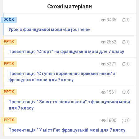
Схожі матеріали
DOCX
3485
0
Урок з французької мови «La journe'e»
PPTX
2552
0
Презентація "Спорт" на французькій мові для 7 класу
PPTX
5371
0
Презентація "Ступені порівняння прикметників" з
французької мови для 7 класу
PPTX
1561
0
Презентація " Заняття після школи" з французької мови
для 7 класу
PPTX
1800
0
Презентація " У місті"на французькій мові для 7 класу