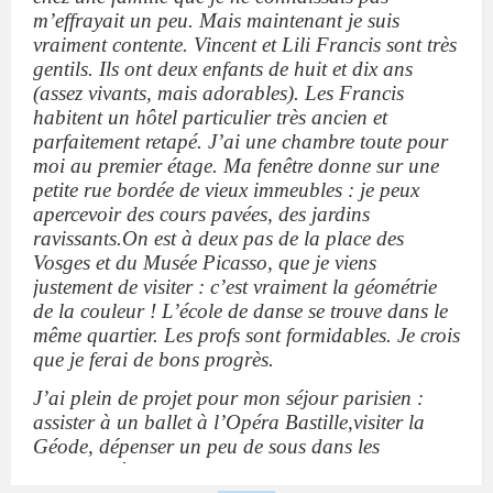
m’effrayait un peu. Mais maintenant je suis
vraiment contente. Vincent et Lili Francis sont très
gentils. Ils ont deux enfants de huit et dix ans
(assez vivants, mais adorables). Les Francis
habitent un hôtel particulier très ancien et
parfaitement retapé. J’ai une chambre toute pour
moi au premier étage. Ma fenêtre donne sur une
petite rue bordée de vieux immeubles : je peux
apercevoir des cours pavées, des jardins
ravissants.On est à deux pas de la place des
Vosges et du Musée Picasso, que je viens
justement de visiter : c’est vraiment la géométrie
de la couleur ! L’école de danse se trouve dans le
même quartier. Les profs sont formidables. Je crois
que je ferai de bons progrès.
J’ai plein de projet pour mon séjour parisien :
assister à un ballet à l’Opéra Bastille,visiter la
Géode, dépenser un peu de sous dans les
magasins à la mode ...