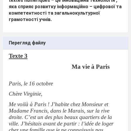
textes
num
é
riques
– це інноваційна технологія ,
яка сприяє розвитку інформаційно – цифрової та
компетентності та загальнокультурної
грамотності учнів.
Перегляд файлу
Texte 3
Ma vie
à
Paris
Paris, le 16 octobre
Chère Virginie,
Me voilà à Paris ! J’habite chez Monsieur et
Madame Francis, dans le Marais, sur la rive
droite. C’est un des plus beaux quartiers de la
ville. J’hésitais avant de partir : l’idée de loger
chez une famille que je ne connaissais pas