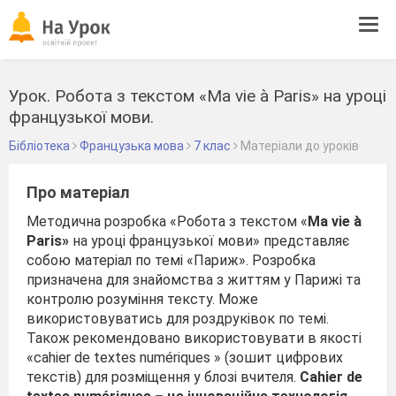
Tog
navi
Урок. Робота з текстом «Ma vie à Paris» на уроці
французької мови.
Бібліотека
Французька мова
7 клас
Матеріали до уроків
Про матеріал
Методична розробка «Робота з текстом «
Ma
vie
à
Paris
»
на уроці французької мови» представляє
собою матеріал по темі «Париж». Розробка
призначена для знайомства з життям у Парижі та
контролю розуміння тексту. Може
використовуватись для роздруківок по темі.
Також рекомендовано використовувати в якості
«cahier de textes numériques » (зошит цифрових
текстів) для розміщення у блозі вчителя.
Cahier
de