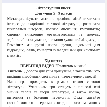
Літературний квест.
Для учнів 5 - 9 класів
Мета:
організувати активне дозвілля дітей,викликати
інтерес до скарбниці світової літератури, розвивати
пізнавальні інтереси, логічне мислення, кмітливість;
сприяти виявленню організаторських та творчих
здібностей; спонукати до читання художньої літератури.
Реквізит
: маршрутні листи, ручки, відомості для
підрахунку балів, конверти із завданнями для ключових
пунктів.
Хід
квесту
ПЕРЕГЛЯД ВІДЕО "Розвиток книги"
Учитель.
Доброго дня усім присутнім, а також тим, хто
вирішив спробувати свої сили в літературному квесті!
Наша гра проходить в рамках тижня світової
літератури. Учасникам гри стануть в пригоді їхні
знання творів та теорії літератури, а також логіка,
витримка та бажання перемогти. Отже, давайте
познайомимося з героями сьогоднішнього змагання :