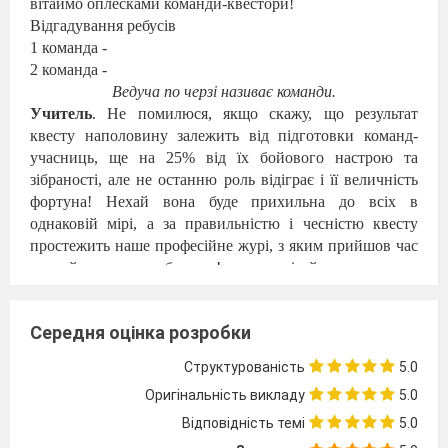
вітаймо оплесками команди-квестори!
Відгадування ребусів
1 команда -
2 команда -
Ведуча по черзі називає команди.
Учитель
. Не помилюся, якщо скажу, що результат
квесту наполовину залежить від підготовки команд-
учасниць, ще на 25% від їх бойового настрою та
зібраності, але не останню роль відіграє і її величність
фортуна! Нехай вона буде прихильна до всіх в
однаковій мірі, а за правильністю і чесністю квесту
простежить наше професійне журі, з яким прийшов час
познайомитися поближче! отже, вітайте оплесками
членів суддівської колегії:
голова журі –
Середня оцінка розробки
___________________________________________________
члени журі -
Структурованість
5.0
___________________________________________________
Оригінальність викладу
5.0
Ведуча
. А зараз настав час ознайомити вас, шановні
друзі, з умовами нашого літературного квесту. Першим
Відповідність темі
5.0
вашим завданням буде презентувати назву та девіз