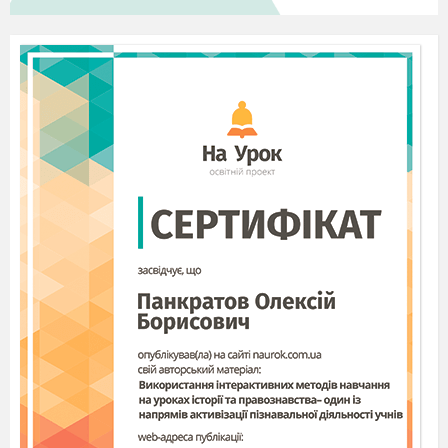
Крузо)
Вона була дуже гарна. Лиця розумнішого і
красивішого не можна собі уявити, але вона була
льодяною. (Снігова королева)
Зазнав корабельної аварії і був взятий в полон
ліліпутами. (Гулівер)
Він знав таємницю самого Зевса, навчив людей
багато чого корисного, виявив мужність і
незламність. (Титан Прометей)
Навчила все містечко гри в радість (Поліана).
До нього перед Різдвом завітала тінь друга
(Скрудж).
На дуелі вбиває друга і повертається у Петербург
(Онєгін).
Його покинув друг, коли вони поверталися х
Клондайку (Невідомий)
Зміст завдань ключового пункту "Хто це? Упізнай
героя" № 3(2 ком.)
Вона стрибнула у колодязь за починком
(Пасербиця).