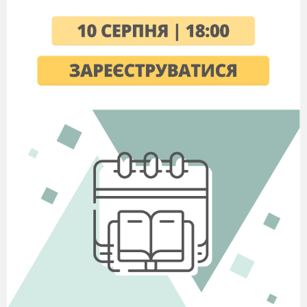
2. Оноре де Бальзак (Франція)
3. Адам Міцкевич (Польща)
4. Гомер (Давня Греція)
5. Вільям Шекспір (Англія)
6. Марк Твен (США)
7. Леся Українка (Україна)
Зміст завдань ключового пункту "Звідки я родом?" №
2(2 ком.)
1. Іван Франко (Україна)
2. Володимир Короленко (Царська Росія)
3. Чарльз Діккенс (Англія)
4. Антон Чехов (Росія)
5. Елеонор Портер (США)
6. Мацуо Басьо (Японія)
7. Сервантес (Іспанія)
Творче завдання бУКТРЕЙЛЕР "ОСТАННІЙ
ЛИСТОК" (написати поетичний твір 4-6 рядків на
тему "Мистецтво бути людиною")
Зміст завдань ключового пункту "Хто це?
Упізнай героя" № 3(1 ком.)
28 років провів на безлюдному острові. (Робінзон