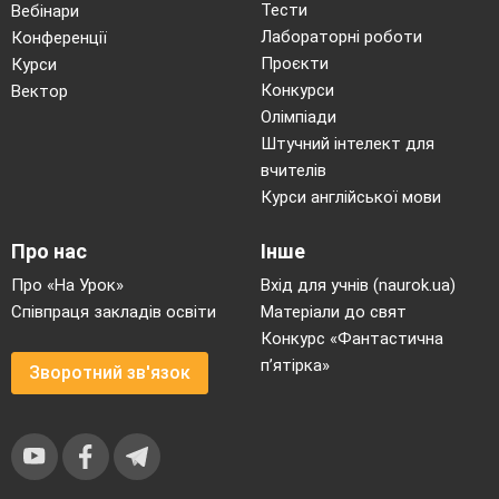
Тести
Вебінари
Лабораторні роботи
Конференції
Дівчата
:
Гарненько попросіть!
Проєкти
Курси
Конкурси
Вектор
Хлопці
знову
стукають.
Олімпіади
Штучний інтелект для
Хлопці:
Пустіть, бо гірше буде!
вчителів
Курси англійської мови
Дівчата
:
Ми як візьмемо рогатини, полатаєм
Про нас
Інше
ваші спини.
Про «На Урок»
Вхід для учнів (naurok.ua)
Хлопці:( видають, що злякалися
)
Співпраця закладів освіти
Матеріали до свят
Дівчатонька, голубоньки, та ми ж прийшли не
Конкурс «Фантастична
п’ятірка»
битися,
та ми ж прийшли миритися
. Пустіть,
Зворотний зв'язок
то ми вас розвеселим.
Господар
. Вечорниці у нас для всіх. Тож
пускайте хлопців.