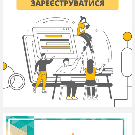
Пісня перероблена про господаря
(Хлопці і дівчата заходять під музику(пісня
«Добрий день вам, добрі люди»), сідають на
лаві.
Баба посипає ноги попелом)
Гості
Добрий вечір вашій хаті! Помагай
бог і нашим, і вашим!
Господар.
Доброго здоров’я!
Гості
Спасибі! Від теплого слова і лід
розмерзається!
Нумо всі
на
вечорниці,
Хто сумний – розвеселиться!
Співи, танці, небилиці –
Гарні будуть вечорниці!