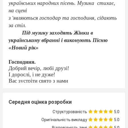
українських народних пісень. Музика
стихає,
на сцені
з 'явля
ю
ться господар та господиня
, сідають
за стіл.
Під музику заходять Жінки в
українському вбранні і виконують Пісню
«Новий рік»
Господиня.
Добрий вечір, любі друзі!
І дорослі, і
не дуже
!
Вас зустріти свято з нами
Запросили ми сюди.
Господар.
Будемо пісні співати,
Середня оцінка розробки
Розважатись, танцювати!
Ви прийшли усі до нас —
Структурованість
5.0
Новорічний
стріти час.
Оригінальність викладу
5.0
Відповідність темі
5.0