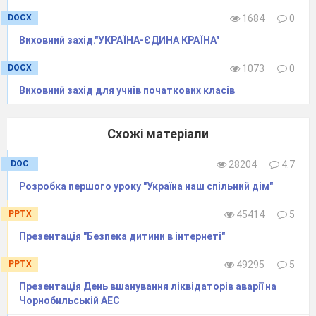
колискою дорогих дітей своїх?
DOCX
1684
0
Виховний захід."УКРАЇНА-ЄДИНА КРАЇНА"
Господар
. Це так. Україна піснею своєю
DOCX
1073
0
тримається.
Виховний захід для учнів початкових класів
Стук у двері. Звучить
музика
, заходять
дівчата в українському вбранні.
Схожі матеріали
Дівчата
.
Добривечір
, господарі, добривечір,
DOC
28204
4.7
гості
!
Розробка першого уроку "Україна наш спільний дім"
PPTX
45414
5
Презентація "Безпека дитини в інтернеті"
ДІВЧАТА: Добрий вечір вам, тітонько! А чи
можна до вас на вечорниці?
PPTX
49295
5
Презентація День вшанування ліквідаторів аварії на
Господар.
І вам вечір добрий. Заходьте,
Чорнобильській АЕС