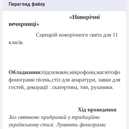
Перегляд файлу
«Новорічні
вечорниці»
Сценарій новорічного свята для 11
класів.
Обладнання:
підсилювач,мікрофони,магнітофон,
фонограми пісень,стіл для апаратури, лавки для
гостей, декорації : скатертина, тин, рушники.
Хід проведення
Зал святково прибрани
й
у традиційно
українському стилі. Луна
ють
фонограми