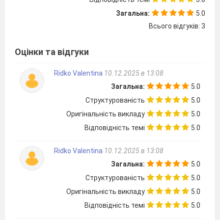
Господиня
. Подивись-но, що це на столі
Загальна:
5.0
лежить?
Всього відгуків: 3
(
Господ
ар
бере
в руки папір
, читає.)
Господар.
Телеграма:
Оцінки та відгуки
Вам недовго вже чекати,
Поспіша
ємо
на свято.
Ridko Valentina
10.12.2025 в 13:08
Веселіться, виглядайте,
Загальна:
5.0
Подарунки зустрічайте!
Структурованість
5.0
Дід Мороз, Снігуронька.
Оригінальність викладу
5.0
Господиня.
Ой як добре! Дід Мороз і
Відповідність темі
5.0
Снігуронька вже поспішають на свято!
Господар.
Щось добреньке з
’
їсти хочу,
Ridko Valentina
10.12.2025 в 13:08
Тільки що, не знаю сам.
Загальна:
5.0
Господиня.
Голови б ти не морочив
Що зварила – те й подам.
Структурованість
5.0
Господар.
Вареники, борщ і каша,
Оригінальність викладу
5.0
В животі від них бурчить.
Відповідність темі
5.0
Господиня.
Вередливий став ти, діду.