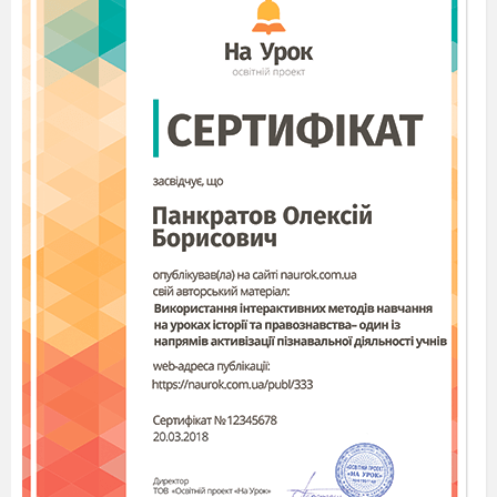
Господиня.
Заходьте до хати.
Господиня.(
Заносить коровай, ставить на
стіл, ріже. Далі пригощає всіх учасників худ.
самодіяльності
)
Пригадала я молодість свою: і вечорниці,де
співали, танцювали, вишивали сорочки та
рушники на весілля.
А якою файною дівкою
була, пам
’
ятаєш, діду?
Господар.
Та хіба ж ти даси
про себе забути!
«Сама файна»
Пісня «Господиня»
Господиня.
Допомогли ви бабі згадати, як
дівкою була.
Господар.
Розсаджуйтесь.
Гості сідають на лавки. Чується стук.