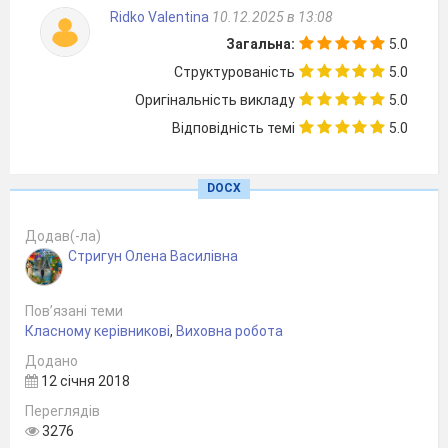
Що тобі іще зварить?
Ridko Valentina
10.12.2025 в 13:08
Господар.
Знаю, бабо, ти не сердься,
Загальна:
5.0
Я, мабуть би, з’їв оце…
Коровай із борошенця,
Структурованість
5.0
А туди б ще вбить яйце.
Оригінальність викладу
5.0
Господиня.
Отже, клятий!
Відповідність темі
5.0
Хоч бери, тікай із хати!
Будь по-твоєму, спечу.
DOCX
(Баба виходить із хати. Дід говорить їй
у слід.)
Додав(-ла)
Стригун Олена Василівна
Господар.
Ти готуй, стара, швиденько,
Повечеряєм гарненько.
Пов’язані теми
(До зали
)
Баба в мене – молодець!
Класному керівникові
,
Виховна робота
Але гріх самому їсти
Додано
Цей рум’яненький хлібець
12 січня 2018
(Входить баба, сідає біля діда.)
Переглядів
3276