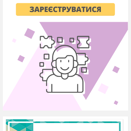
Ведуча
Ви йдете назустріч сонцю й мріям,
Вас чекають казки всі дива.
Наші сонечка, ви запорука всім надіям,
Хай же буде вам дорога ця легка.
02 Фонограма
Ведучий
Запрошуємо і вітаємо юних школярів 1 класу!
1___________________________________________________
(Вихід першокласників.)
Ведуча
Так сонячно, ясно довкола
І тануть хмаринки вгорі.
До школи, до школи, до школи