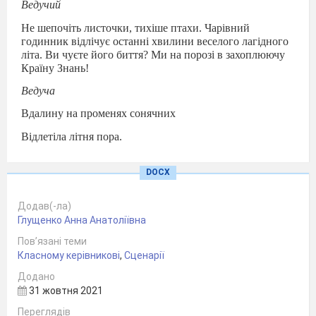
Ведучий
Не шепочіть листочки, тихіше птахи. Чарівний
годинник відлічує останні хвилини веселого лагідного
літа. Ви чуєте його биття? Ми на порозі в захоплюючу
Країну Знань!
Ведуча
Вдалину на променях сонячних
Відлетіла літня пора.
Задивилась моя Україна
DOCX
У блакитне свічадо Дніпра.
На світанку вишнева хмарина
Додав(-ла)
Глущенко Анна Анатоліївна
Білим цвітом закутала сад.
Пов’язані теми
Задивилась моя Україна
Класному керівникові
,
Сценарії
В чисті очі своїх немовлят.
Додано
31 жовтня 2021
Ведучий
Переглядів