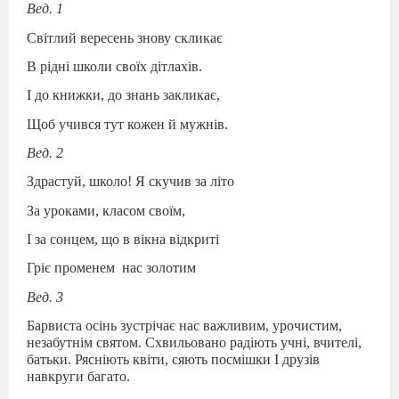
Вед. 1
Світлий вересень знову скликає
В рідні школи своїх дітлахів.
І до книжки, до знань закликає,
Щоб учився тут кожен й мужнів.
Вед. 2
Здрастуй, школо! Я скучив за літо
За уроками, класом своїм,
І за сонцем, що в вікна відкриті
Гріє променем
нас золотим
Вед. 3
Барвиста осінь зустрічає нас важливим, урочистим,
незабутнім святом. Схвильовано радіють учні, вчителі,
батьки. Рясніють квіти, сяють посмішки І друзів
навкруги багато.