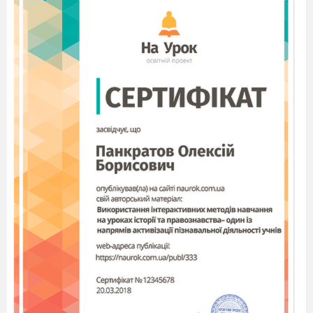
Сьогодні ідуть школярі.
Ведучий
Ціле літо школа нас чекала,
Чепурилась, щоб зустріти нас.
Так багато знань приготувала
В добру путь! Настав навчання час.
Ведуча
Школа! Увага! Свято Першого дзвоника оголошується
відкритим.
03 Гімн
Ведучий
За традицією у дні святкові
Ми поринаємо у глибину років
І згадуємо знову ми і знову