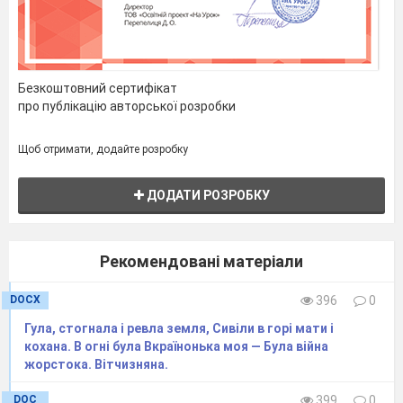
Хто рідну країну прославить зумів.
04 фон
Ведуча
Безкоштовний сертифікат
На камені священні імена,
про публікацію авторської розробки
У дзвонах тиші голоси нетлінні.
Вони звучать у кожнім поколінні,
Щоб отримати, додайте розробку
Як невмируща совісті струна.
ДОДАТИ РОЗРОБКУ
Ведучий
Вшануймо пам’ять тих людей, хто звеличив
нашу землю. Тих, завдяки кому наше життя зігріте
сонячним світлом і безхмарною, мирною блакиттю
небес.
Рекомендовані матеріали
Ведуча
DOCX
396
0
Право покласти квіти до обеліску Слави надається
Гула, стогнала і ревла земля, Сивіли в горі мати і
кращим учням школи……
кохана. В огні була Вкраїнонька моя — Була війна
____________________________________________________
жорстока. Вітчизняна.
Ведучий
DOC
399
0