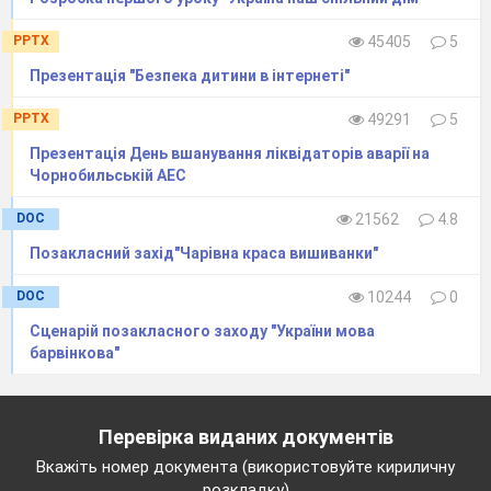
(Слово директора).
PPTX
45405
5
Ведучий
Презентація "Безпека дитини в інтернеті"
Зібралася знову вся наша родина,
PPTX
49291
5
Бо ж звикли ми разом свята зустрічати.
Презентація День вшанування ліквідаторів аварії на
І радісно нам в цю врочисту годину
Чорнобильській АЕС
Хороших і щирих гостей привітати!
DOC
21562
4.8
Ведуча
Позакласний захід"Чарівна краса вишиванки"
Шановні друзі на нашому святі присутні гості:
DOC
10244
0
1.
____________________________________________________
Сценарій позакласного заходу "України мова
барвінкова"
2.
____________________________________________________
3.
Перевірка виданих документів
____________________________________________________
Вкажіть номер документа (використовуйте кириличну
4.__________________________________________________
розкладку)