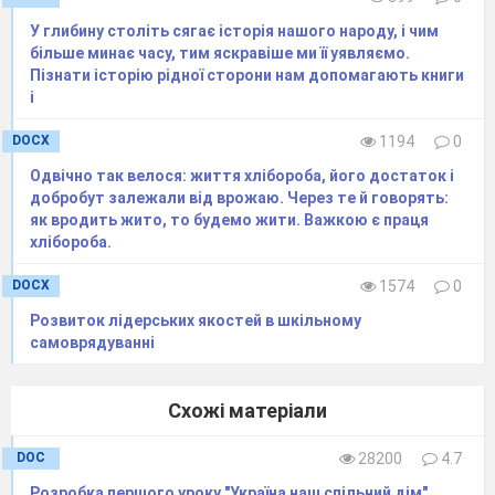
Ці 90 літніх днів…
У глибину століть сягає історія нашого народу, і чим
більше минає часу, тим яскравіше ми її уявляємо.
Їх надто мало вам, щоб відпочити.
Пізнати історію рідної сторони нам допомагають книги
Їх мало, щоб устигнути, поспіти,
і
Щоб розпочати, щось ще доробити.
DOCX
1194
0
Одвічно так велося: життя хлібороба, його достаток і
Ведуча
добробут залежали від врожаю. Через те й говорять:
як вродить жито, то будемо жити. Важкою є праця
Та їх багато, щоб усе забути.
хлібороба.
Задачі, вправи — скільки в них мороки!
DOCX
1574
0
І за канікули всі ледве що згадають,
Розвиток лідерських якостей в шкільному
Що є таке поняття, як «уроки».
самоврядуванні
Тож першим нам про школу нагадає,
Схожі матеріали
Дасть пильні і суворі настанови,
Урок нам перший дасть і привітає
DOC
28200
4.7
директор школи
Розробка першого уроку "Україна наш спільний дім"