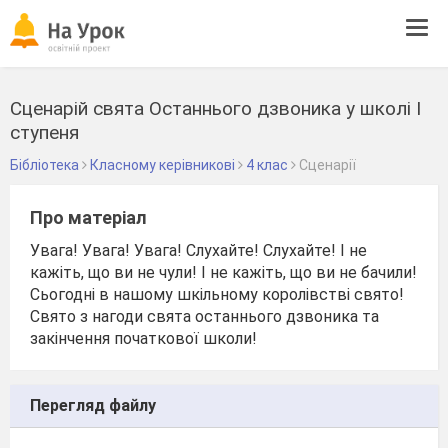
Tog
navi
Сценарій свята Останнього дзвоника у школі І
ступеня
Бібліотека
Класному керівникові
4 клас
Сценарії
Про матеріал
Увага! Увага! Увага! Слухайте! Слухайте! І не
кажіть, що ви не чули! І не кажіть, що ви не бачили!
Сьогодні в нашому шкільному королівстві свято!
Свято з нагоди свята останнього дзвоника та
закінчення початкової школи!
Перегляд файлу