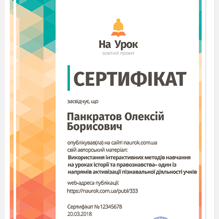
Останнього дзвоника, оголошується
відкритою.
1. Зібралась вся шкільна сім’я -
Майбутнє України, її слава.
Рівняймось, струнко всі!
Лунає Гімн держави.
Звучить Гімн України
1.Традиція у нас існує здавна:
В хвилини щастя й урочистих свят
Згадати знову і знову
Про полеглих на війні солдат.
Директор.
Хвилиною мовчання вшануймо
пам'ять героїв, які віддали своє життя за