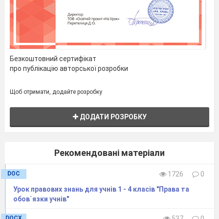
кращу долю для нас та нашої країни.
Хвилина мовчання
Безкоштовний сертифікат
Право покласти квіти до могили воїнів
про публікацію авторської розробки
Української Повстанської Армії надається..
Щоб отримати, додайте розробку
2. Як мить, минув цей рік навчання.
Були і успіхи, були й розчарування.
ДОДАТИ РОЗРОБКУ
Завершились великі перегони.
Підводить підсумки директор школи.
Рекомендовані матеріали
Вед.1. Запрошуємо до слова директора
школи Ольгу Іванівну
DOC
1726
0
Урок правових знань для учнів 1 - 4 класів "Права та
обов`язки учнів"
DOCX
537
0