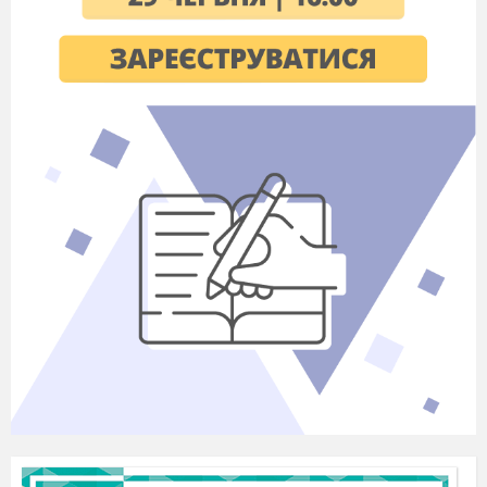
Ми ласкаво запрошуєм вас!
В. 2:
-
Злинь же, музико, в
небо гучніше,
В добру пору лунай, в добрий час,
Вище голови! Йдіть веселіше!
Бо усі вже чекають на вас!
(Звучить музика. Заходять учні 4 класу.)
В.1: Знайомтеся!
В.2: Якщо ви, звичайно не знайомі.
Діти ( по черзі): - Веселий! - Дружній! -
Пустотливий! - Трішечки галасливий!
-
Але вже успішно засвоївший усі науки
початкової школи...
Всі разом: 4
КЛАС!
Директор. Урочиста лінійка, присвячена
закінченню навчального року та святу