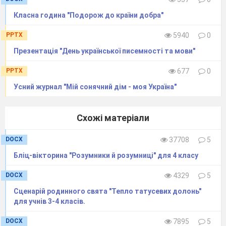
Класна година "Подорож до країни добра"
PPTX
5940
0
Початкова школа — мрій країна.
Презентація "День української писемності та мови"
Тут вперше все: знання і відкриття.
PPTX
677
0
І саме звідси йде у світ дитина
В своє прекрасне
світле майбуття.
Усний журнал "Мій сонячний дім - моя Україна"
Країна мрії - ніби Всесвіт цілий,
І перші почуття, і пізнання себе.
Схожі матеріали
Тут вперше все: любов і
дружби сила,
Краса землі і небо голубе.
DOCX
37708
5
Бліц-вікторина "Розумники й розумниці" для 4 класу
І відчуття, що ти на цій Землі - людина,
DOCX
4329
5
І маєш праведним шляхом
іти,
Що ти — природи крихітна частина,
Сценарій родинного свята "Тепло татусевих долонь"
для учнів 3-4 класів.
І світ навколо мусиш берегти.
DOCX
7895
5