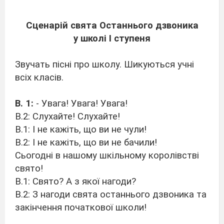
Сценарій свята Останнього дзвоника
у школі І ступеня
Звучать пісні про школу. Шикуються учні
всіх класів.
В. 1:
- Увага! Увага! Увага!
В.2: Слухайте! Слухайте!
В.1: І не кажіть, що ви не чули!
В.2: І не кажіть, що ви не бачили!
Сьогодні в нашому шкільному королівстві
свято!
В.1: Свято? А з якої нагоди?
В.2: З нагоди свята останнього дзвоника та
закінчення початкової школи!