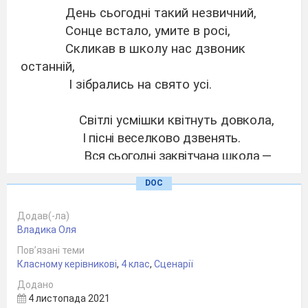
День сьогодні такий незвичний,
Сонце встало, умите в росі,
Скликав в школу нас дзвоник
останній,
І зібрались на свято усі.
Світлі усмішки квітнуть довкола,
І пісні веселково дзвенять.
Вся сьогодні заквітчана школа —
Свято кличе дівчат і хлоп'ят.
DOC
Стоїмо ми врочисто й святково,
Додав(-ла)
Рік навчальний скінчився для нас.
Владика Оля
І на серці так легко, чудово -
Пов’язані теми
Це веселий і радісний час!
Класному керівникові
,
4 клас
,
Сценарії
Додано
Цілий рік ми старанно учились
4 листопада 2021