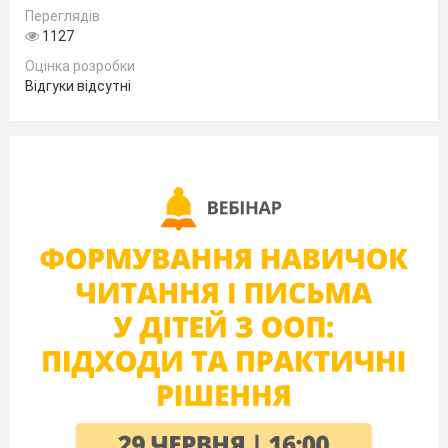
І слухняними майже були.
Переглядів
1127
Ми дружили, писали, трудились
І, звичайно, росли та росли.
Оцінка розробки
Відгуки відсутні
Та настала пора пречудова,
Довгождана для учнів мить.
В нас сьогодні - лінійка святкова ,
І останній дзвінок продзвенить.
Школярів усіх покличе
Він на урок останній раз.
І, ніби чайка, закурличе,
1 поведе в наступний клас.
В. 1:
Ось зайдуть на лінійку в останнє
Випускний четвертий клас.
Хай здійсняться всі ваші бажання!