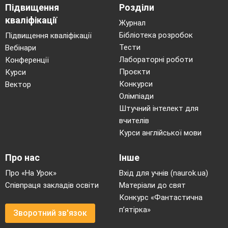
кроки,
Підвищення
Розділи
У вересні підете в п'ятий клас.
кваліфікації
Журнал
Ведучий 1:
Щоб вчитися і світ цей
Бібліотека розробок
Підвищення кваліфікації
пізнавати.
Тести
Вебінари
Йти у життя хорошими
Лабораторні роботи
Конференції
людьми,
Проєкти
Курси
Батькам і вчителям
Конкурси
Вектор
допомагати -
Олімпіади
На все це сподіваємося ми.
Штучний інтелект для
вчителів
Ведучий 2: -
Слово надається нашим
Курси англійської мови
випускникам
Про нас
Інше
1. - Нашим дорогим, щирим працівникам
Про «На Урок»
Вхід для учнів (naurok.ua)
Співпраця закладів освіти
Матеріали до свят
школи,
Конкурс «Фантастична
2. - Які дарували нам свою любов і турботу,
п’ятірка»
3. - Допомагали стати чемними і самостійними,
Зворотний зв'язок
4. - Навчили цінувати дружбу і бути надійним