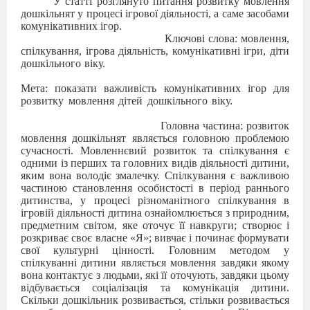
У статті розглянуто питання розвитку мовлення
дошкільнят у процесі ігрової діяльності, а саме засобами
комунікативних ігор.
Ключові слова: мовлення,
спілкування, ігрова діяльність, комунікативні ігри, діти
дошкільного віку.
Мета: показати важливість комунікативних ігор для
розвитку мовлення дітей дошкільного віку.
Головна частина: розвиток
мовлення дошкільнят являється головною проблемою
сучасності. Мовленнєвий розвиток та спілкування є
одними із перших та головних видів діяльності дитини,
яким вона володіє змалечку. Спілкування є важливою
частиною становлення особистості в період раннього
дитинства, у процесі різноманітного спілкування в
ігровій діяльності дитина ознайомлюється з природним,
предметним світом, яке оточує її навкруги; створює і
розкриває своє власне «Я»; вивчає і починає формувати
свої культурні цінності. Головним методом у
спілкуванні дитини являється мовлення завдяки якому
вона контактує з людьми, які її оточують, завдяки цьому
відбувається соціалізація та комунікація дитини.
Скільки дошкільник розвивається, стільки розвивається