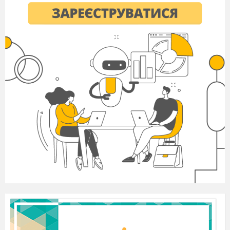
етикету. Наслідками стає те, що діти не вміють
домовлятися, не ведуть діалог один з одним, під час
розмови часто використовують слова-паразити, не
чують і перебивають товариша; майже усі діти
вживають елементарні ввічливі слова, а це доводить,
що вони недостатньо володіють мовним етикетом. На
допомогу приходить комунікативна гра, вона являється
провідною діяльністю дошкільника і є колективною, а
це передусім необхідність спілкування з однолітками чи
дорослими.
Комунікативні ігри варто впроваджувати у різних
життєвих ситуаціях, на заняттях, розвагах,
театралізованій та музичній діяльності, на прогулянці.
Можна грати перед заняттями та використовувати як
фізкультхвилинки. Гра, найчастіше, буде успішною тоді,
коли всі діти стоять у колі, де видно один одного.
Важливо стежити за тим, щоб кожна дитина не
залишилась без уваги, мала можливість висловити свою
точку зору. Треба враховувати особливості кожного
дошкільника. На початку ініціатива повинна бути у
дорослого, а згодом діти самі повинні починати
організовувати не складні комунікативні ігри.
Комплексно застосовувати комунікативні ігри доцільно
тоді, коли відбувається адаптація дитини до