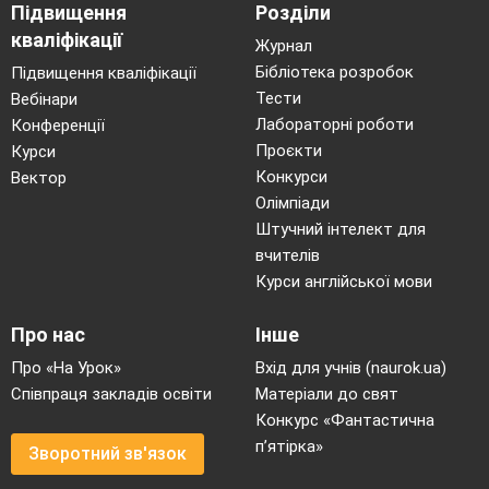
Підвищення
Розділи
кваліфікації
Журнал
Бібліотека розробок
Підвищення кваліфікації
Тести
Вебінари
Лабораторні роботи
Конференції
Проєкти
Курси
Конкурси
Вектор
Олімпіади
Штучний інтелект для
вчителів
Курси англійської мови
Про нас
Інше
Про «На Урок»
Вхід для учнів (naurok.ua)
Співпраця закладів освіти
Матеріали до свят
Конкурс «Фантастична
п’ятірка»
Зворотний зв'язок