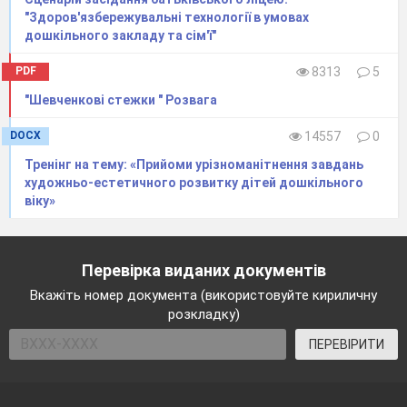
"Здоров'язбережувальні технології в умовах
дошкільного закладу та сім'ї"
PDF
8313
5
"Шевченкові стежки " Розвага
DOCX
14557
0
Тренінг на тему: «Прийоми урізноманітнення завдань
художньо-естетичного розвитку дітей дошкільного
віку»
Перевірка виданих документів
Вкажіть номер документа (використовуйте кириличну
розкладку)
ПЕРЕВІРИТИ