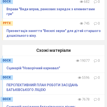
DOCX
682
0
Вправи "Види вправ, ранкових зарядок з елементами
гри"
PPTX
745
0
Презентація заняття "Веселі звуки" для дітей старшого
дошкільного віку.
Схожі матеріали
DOCX
19077
0
Сценарій "Новорічний карнавал"
DOCX
5596
0
ПЕРСПЕКТИВНИЙ ПЛАН РОБОТИ ЗАСІДАНЬ
БАТЬКІВСЬКОГО ЛІЦЕЮ
DOCX
7678
0
Сценарій засідання батьківського ліцею: