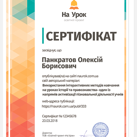
дошкільного закладу або приходу нової дитини у
групу.
В наш час роль комунікативної
гри знецінилась та заміна її дидактичними іграми завдає
великої шкоди розвитку комунікативної активності
дошкільника, зупиняє формування його творчої
ініціативи. Велике місце у розвитку дошкільнят посідає
комунікативна гра, діяльність дитини, під час якої вона
опановує соціальні функції, стосунки, мову як головний
засіб. На практиці ми бачимо, що розповсюдження
комп’ютерів, гаджетів, телебачення та інших
комунікаційних засобів інформації, які стали
доступними малюкам як у садочку, так і за його
межами, обмежують спілкування дітей з товаришами,
батьками, внаслідок чого збагачується їхня пізнавальна
сфера, але воднораз гальмується мовленнєва.
Висновок: сучасне положення проблеми
використання комунікативних ігор, під час яких дитина
опановує навичками спілкування з однолітками та
дорослими говорить про те, що у ранньому дитинстві
треба знаходити більше часу, щоб зосередитись на
процесі розвитку провідного виду діяльності. Усі види
діяльності дитини супроводжує розуміння мовлення
близьких і особисте мовлення. Від того, на якому рівні
розвиток мовлення дошкільника залежить його