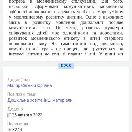
потреба в мовленнєвому спілкуванні. Від того,
наскільки сформовані комунікативні, мовленнєві
здібності дошкільника залежить успіх взаєморозуміння
у мовленнєвому розвитку дитини. Одне з важливих
місць в розвитку мовлення дошкільнят посідає
комунікативна гра. Це метод розвитку культури
спілкування дітей між однолітками та дорослими,
розвиток мовленнєвого етикету в дітей старшого
дошкільного віку. Як самостійний вид діяльності,
комунікативна гра - це процес, що ґрунтується на
інтересі дитини до гри, її правил і дій. У кінці ми
отримуємо результат де комунікативна гра спрямована
на розвиток і вдосконалення мовлення дітей. Граючись
DOCX
дитина вчиться гідно програвати та бути
переможцем.
Додав(-ла)
Комунікативні ігри для
Маляр Євгенія Юріївна
психічного розвитку дошкільника мають важливе
значення, тому що в них дитина використовує мову як
Пов’язані теми
засіб спілкування. З розвитком мовлення дитина
Дошкільна освіта
,
Інші матеріали
вдосконалює своє спілкування. На скільки буде його
ефективність залежить не тільки від граматичних знань,
Додано
але й від набутих навичок висловлювання окремої
26 лютого 2023
думки у конкретній ситуації, які вони здобувають під
час використання комунікативних ігор. Послідовність
Переглядів
говоріння, врахування досвіду та інтересів
3244