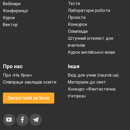
Тести
Вебінари
Лабораторні роботи
Конференції
Проєкти
Курси
Конкурси
Вектор
Олімпіади
Штучний інтелект для
вчителів
Курси англійської мови
Про нас
Інше
Про «На Урок»
Вхід для учнів (naurok.ua)
Співпраця закладів освіти
Матеріали до свят
Конкурс «Фантастична
п’ятірка»
Зворотний зв'язок