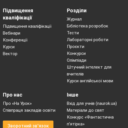
Підвищення
Розділи
кваліфікації
Журнал
Бібліотека розробок
Підвищення кваліфікації
Тести
Вебінари
Лабораторні роботи
Конференції
Проєкти
Курси
Конкурси
Вектор
Олімпіади
Штучний інтелект для
вчителів
Курси англійської мови
Про нас
Інше
Про «На Урок»
Вхід для учнів (naurok.ua)
Співпраця закладів освіти
Матеріали до свят
Конкурс «Фантастична
п’ятірка»
Зворотний зв'язок