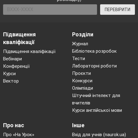
ПЕРЕВІРИТИ
Підвищення
Розділи
кваліфікації
Журнал
Бібліотека розробок
Підвищення кваліфікації
Тести
Вебінари
Лабораторні роботи
Конференції
Проєкти
Курси
Конкурси
Вектор
Олімпіади
Штучний інтелект для
вчителів
Курси англійської мови
Про нас
Інше
Про «На Урок»
Вхід для учнів (naurok.ua)