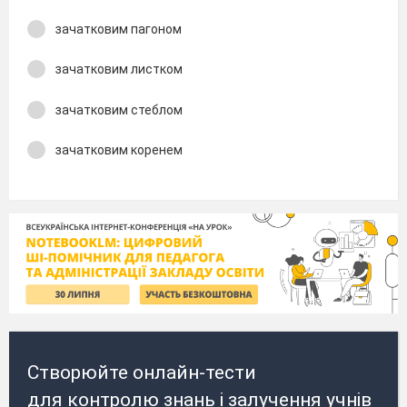
зачатковим пагоном
зачатковим листком
зачатковим стеблом
зачатковим коренем
Створюйте онлайн-тести
для контролю знань і залучення учнів