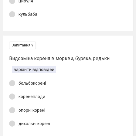
цибуля
кульбаба
Запитання 9
Видозміна кореня в моркви, буряка, редьки
варіанти відповідей
больбокорені
коренеплоди
опорні корені
дихальні корені