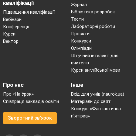
кваліфікації
Журнал
Бібліотека розробок
Підвищення кваліфікації
Тести
Вебінари
Лабораторні роботи
Конференції
Проєкти
Курси
Конкурси
Вектор
Олімпіади
Штучний інтелект для
вчителів
Курси англійської мови
Про нас
Інше
Про «На Урок»
Вхід для учнів (naurok.ua)
Співпраця закладів освіти
Матеріали до свят
Конкурс «Фантастична
п’ятірка»
Зворотний зв'язок