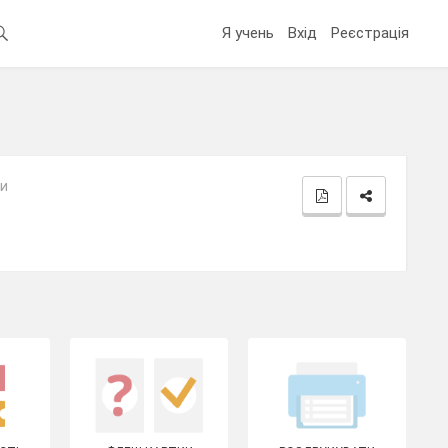
Я учень
Вхід
Реєстрація
зи