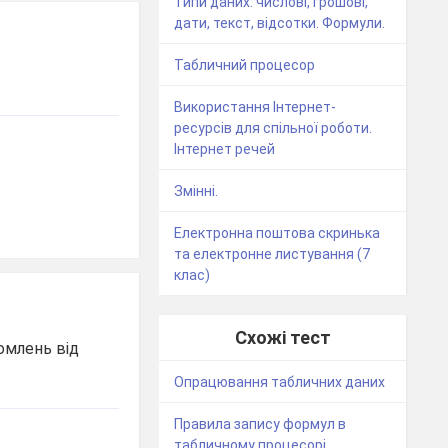
Типи даних: числові, грошові,
дати, текст, відсотки. Формули.
Табличний процесор
Використання Інтернет-
ресурсів для спільної роботи.
Інтернет речей
Змінні.
Електронна поштова скринька
та електронне листування (7
клас)
Схожі тест
омлень від
Опрацювання табличних даних
Правила запису формул в
табличному процесорі