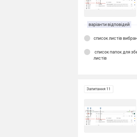
варіанти відповідей
список листів вибран
список папок для зб
листів
Запитання 11