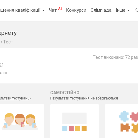
AI
щення кваліфікації
Чат
Конкурси
Олімпіада
Інше
ернету
Тест
Тест виконано: 72 ра
21
клас
САМОСТІЙНО
льтати тестувань
»
Результати тестування не зберігаються