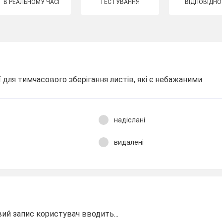
В РЕАЛЬНОМУ ЧАСІ
ТЕСТУВАННЯ
ВІДПОВІДНО
ї для тимчасового зберігання листів, які є небажаними
надіслані
видалені
вий запис користувач вводить...