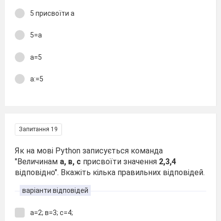
5 присвоїти а
5=а
а=5
а:=5
Запитання 19
Як на мові Python записується команда
"Величинам
а, в, с
присвоїти значення
2,3,4
відповідно". Вкажіть кілька правильних відповідей.
варіанти відповідей
а=2; в=3; с=4;