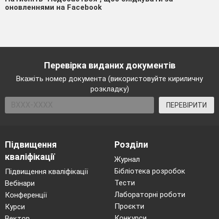
оновленнями на Facebook
Перевірка виданих документів
Вкажіть номер документа (використовуйте кириличну
розкладку)
ПЕРЕВІРИТИ
Підвищення
Розділи
кваліфікації
Журнал
Бібліотека розробок
Підвищення кваліфікації
Тести
Вебінари
Лабораторні роботи
Конференції
Проєкти
Курси
Конкурси
Вектор