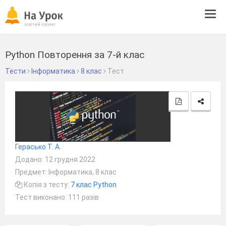
Tog
navi
Python Повторення за 7-й клас
Тести
Інформатика
8 клас
Тест
Герасько Т. А.
Додано: 12 грудня 2022
Предмет: Інформатика, 8 клас
Копія з тесту:
7 клас Python
Тест виконано: 111 разів