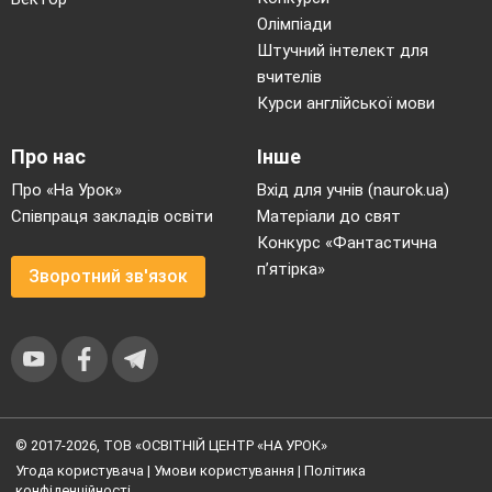
Олімпіади
Штучний інтелект для
вчителів
Курси англійської мови
Про нас
Інше
Про «На Урок»
Вхід для учнів (naurok.ua)
Співпраця закладів освіти
Матеріали до свят
Конкурс «Фантастична
п’ятірка»
Зворотний зв'язок
© 2017-2026, ТОВ «ОСВІТНІЙ ЦЕНТР «НА УРОК»
Угода користувача
|
Умови користування
|
Політика
конфіденційності