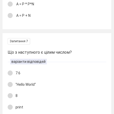
A = P * P*N
A = P + N
Запитання 7
Що з наступного є цілим числом?
варіанти відповідей
7.6
"Hello World"
8
print