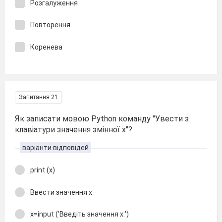
Розгалуження
Повторення
Коренева
Запитання 21
Як записати мовою Python команду "Увести з
клавіатури значення змінної х"?
варіанти відповідей
print (x)
Ввести значення х
x=input ('Введіть значення x:')