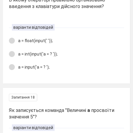
введення з клавіатури дійсного значення?
варіанти відповідей
а = float(input(' '));
а = int(input('а = ? '));
а = input('а = ? ');
Запитання 18
Як записується команда "Величині
а
просвоїти
значення 5"?
варіанти відповідей