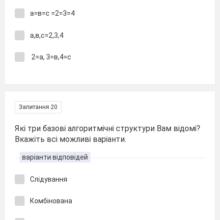
а=в=с =2=3=4
а,в,с=2,3,4
2=а, 3=в,4=с
Запитання 20
Які три базові алгоритмічні структури Вам відомі?
Вкажіть всі можливі варіанти.
варіанти відповідей
Слідування
Комбінована