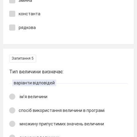
змінна
константа
рядкова
Запитання 5
Тип величини визначає:
варіанти відповідей
ім’я величини
спосіб використання величини в програмі
множину припустимих значень величини