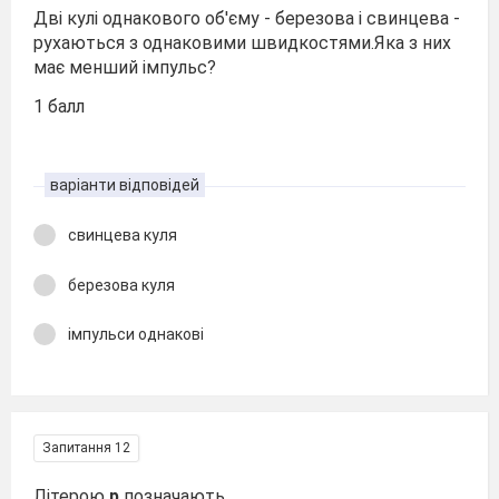
Дві кулі однакового об'єму - березова і свинцева -
рухаються з однаковими швидкостями.Яка з них
має менший імпульс?
1 балл
варіанти відповідей
свинцева куля
березова куля
імпульси однакові
Запитання 12
Літерою
р
позначають....