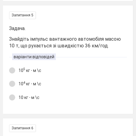
Запитання 5
Задача.
Знайдіть імпульс вантажного автомобіля масою
10 т, що рухається зі швидкістю 36 км/год.
варіанти відповідей
5
10
кг ⋅ м \с
4
10
кг ⋅ м \с
10 кг ⋅ м \с
Запитання 6