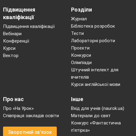
Підвищення
Розділи
кваліфікації
Журнал
Бібліотека розробок
Підвищення кваліфікації
Тести
Вебінари
Лабораторні роботи
Конференції
Проєкти
Курси
Конкурси
Вектор
Олімпіади
Штучний інтелект для
вчителів
Курси англійської мови
Про нас
Інше
Про «На Урок»
Вхід для учнів (naurok.ua)
Співпраця закладів освіти
Матеріали до свят
Конкурс «Фантастична
п’ятірка»
Зворотний зв'язок