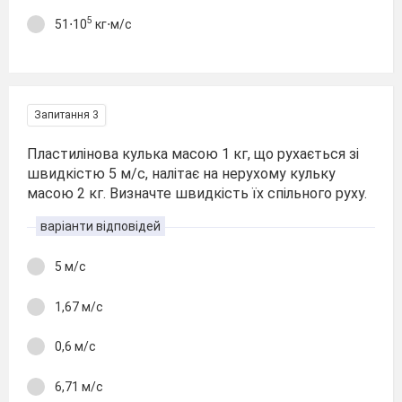
5
51⋅10
кг⋅м/с
Запитання 3
Пластилінова кулька масою 1 кг, що рухається зі
швидкістю 5 м/с, налітає на нерухому кульку
масою 2 кг. Визначте швидкість їх спільного руху.
варіанти відповідей
5 м/с
1,67 м/с
0,6 м/с
6,71 м/с