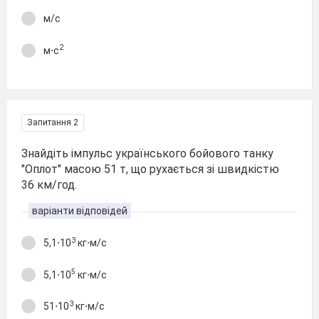
м/с
2
м⋅с
Запитання 2
Знайдіть імпульс українського бойового танку
"Оплот" масою 51 т, що рухається зі швидкістю
36 км/год.
варіанти відповідей
3
5,1⋅10
кг⋅м/с
5
5,1⋅10
кг⋅м/с
3
51⋅10
кг⋅м/с