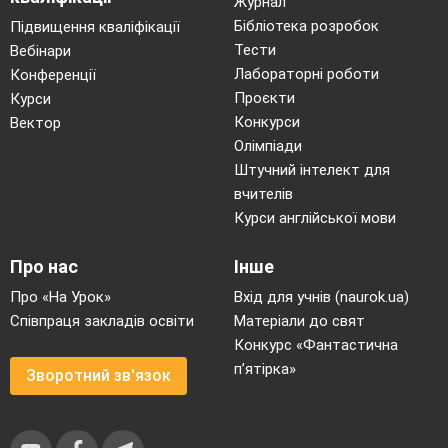
Журнал
Бібліотека розробок
Підвищення кваліфікації
Тести
Вебінари
Лабораторні роботи
Конференції
Проєкти
Курси
Конкурси
Вектор
Олімпіади
Штучний інтелект для
вчителів
Курси англійської мови
Про нас
Інше
Про «На Урок»
Вхід для учнів (naurok.ua)
Співпраця закладів освіти
Матеріали до свят
Конкурс «Фантастична
п’ятірка»
Зворотний зв'язок