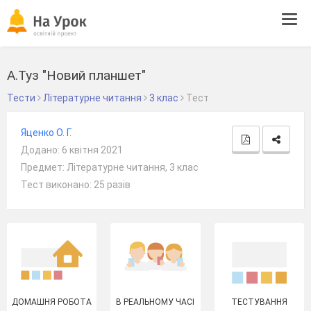
Tog
navi
А.Туз "Новий планшет"
Тести
Літературне читання
3 клас
Тест
Яценко О. Г.
Додано: 6 квітня 2021
Предмет: Літературне читання, 3 клас
Тест виконано: 25 разів
ДОМАШНЯ РОБОТА
В РЕАЛЬНОМУ ЧАСІ
ТЕСТУВАННЯ