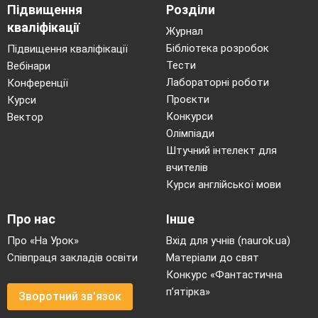
Підвищення
Розділи
кваліфікації
Журнал
Бібліотека розробок
Підвищення кваліфікації
Тести
Вебінари
Лабораторні роботи
Конференції
Проєкти
Курси
Конкурси
Вектор
Олімпіади
Штучний інтелект для
вчителів
Курси англійської мови
Про нас
Інше
Про «На Урок»
Вхід для учнів (naurok.ua)
Співпраця закладів освіти
Матеріали до свят
Конкурс «Фантастична
п’ятірка»
Зворотний зв'язок