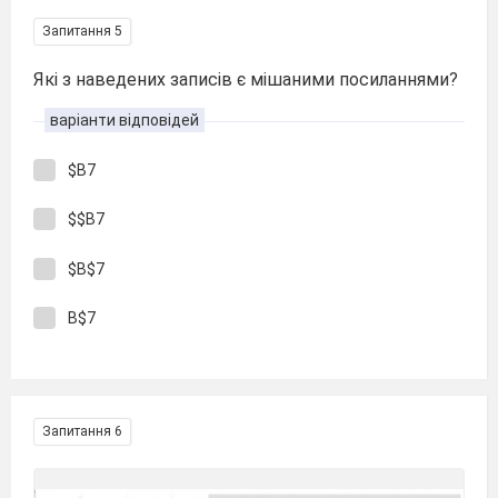
Запитання 5
Які з наведених записів є мішаними посиланнями?
варіанти відповідей
$B7
$$B7
$B$7
B$7
Запитання 6