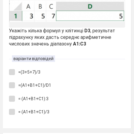
Укажіть кілька формул у клітинці
D3
, результат
підрахунку яких дасть середнє арифметичне
числових значень діапазону
A1:C3
варіанти відповідей
=(3+5+7)/3
=(A1+B1+C1)/D1
= (A1+B1+C1):3
= (A1+B1+C1)/3