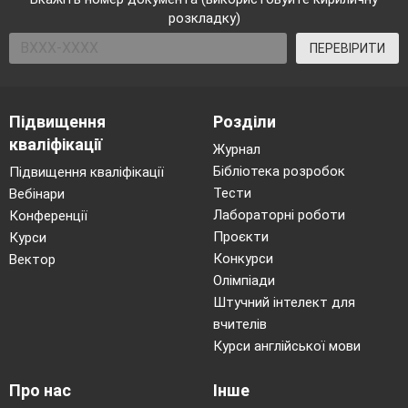
розкладку)
ПЕРЕВІРИТИ
Підвищення
Розділи
кваліфікації
Журнал
Бібліотека розробок
Підвищення кваліфікації
Тести
Вебінари
Лабораторні роботи
Конференції
Проєкти
Курси
Конкурси
Вектор
Олімпіади
Штучний інтелект для
вчителів
Курси англійської мови
Про нас
Інше