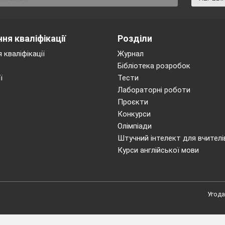
ня кваліфікації
Розділи
 кваліфікації
Журнал
Бібліотека розробок
ї
Тести
Лабораторні роботи
Проєкти
Конкурси
Олімпіади
Штучний інтелект для вчителі
Курси англійської мови
Угода