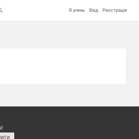
Я учень
Вхід
Реєстрація
у)
РИТИ