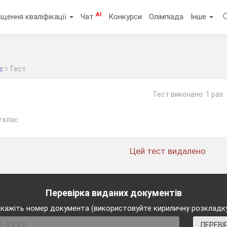
AI
щення кваліфікації
Чат
Конкурси
Олімпіада
Інше
ас
Тест
Тест виконано: 1 раз
0 клас
Цей тест видалено
Перевірка виданих документів
кажіть номер документа (використовуйте кириличну розкладк
ПЕРЕВІ