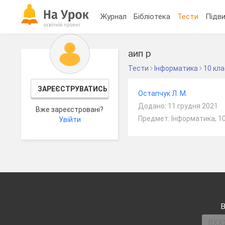
Журнал
Бібліотека
Тести
Підви
аип р
Тести
Інформатика
10 кл
ЗАРЕЄСТРУВАТИСЬ
Остапчук Л. М.
Додано: 11 грудня 2021
Вже зареєстровані?
Предмет: Інформатика, 1
Увійти
В