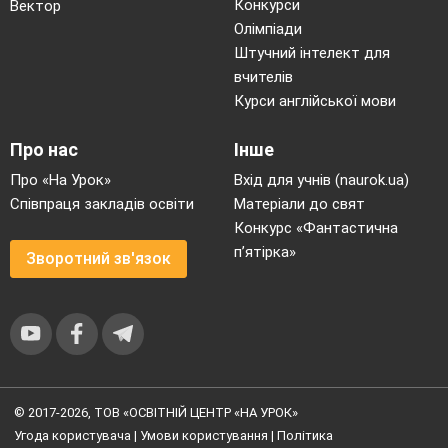
Конкурси
Вектор
Олімпіади
Штучний інтелект для
вчителів
Курси англійської мови
Про нас
Інше
Про «На Урок»
Вхід для учнів (naurok.ua)
Співпраця закладів освіти
Матеріали до свят
Конкурс «Фантастична
п’ятірка»
Зворотний зв'язок
© 2017-2026, ТОВ «ОСВІТНІЙ ЦЕНТР «НА УРОК»
Угода користувача
|
Умови користування
|
Політика