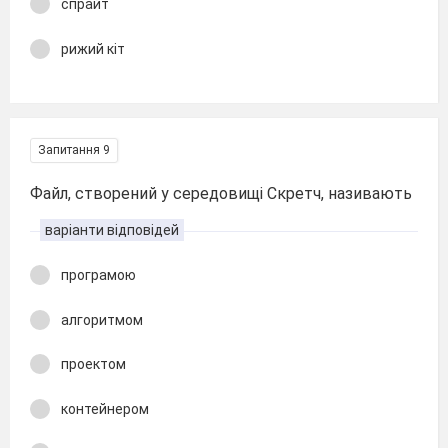
спрайт
рижий кіт
Запитання 9
Файл, створений у середовищі Скретч, називають
варіанти відповідей
програмою
алгоритмом
проектом
контейнером