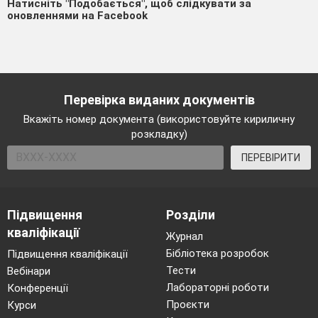
Натисніть "Подобається", щоб слідкувати за
оновленнями на Facebook
Перевірка виданих документів
Вкажіть номер документа (використовуйте кириличну
розкладку)
ПЕРЕВІРИТИ
Підвищення
Розділи
кваліфікації
Журнал
Бібліотека розробок
Підвищення кваліфікації
Тести
Вебінари
Лабораторні роботи
Конференції
Проєкти
Курси