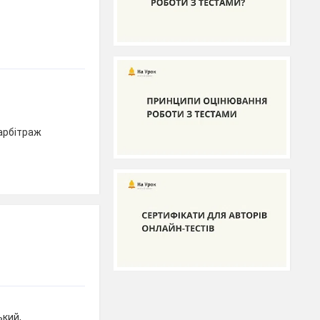
 арбітраж
ький,