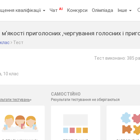
AI
щення кваліфікації
Чат
Конкурси
Олімпіада
Інше
м'якості приголосних ,чергування голосних і при
 клас
Тест
Тест виконано: 385 ра
, 10 клас
САМОСТІЙНО
льтати тестувань
»
Результати тестування не зберігаються