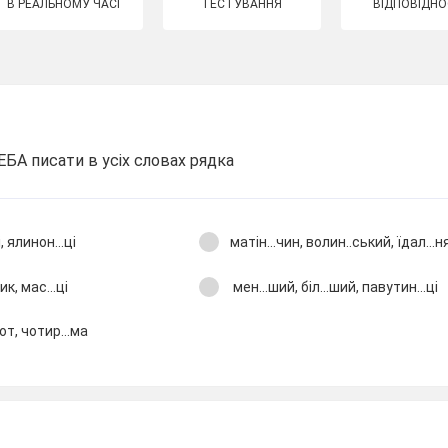
В РЕАЛЬНОМУ ЧАСІ
ТЕСТУВАННЯ
ВІДПОВІДНО
БА писати в усіх словах рядка
, ялинон...ці
матін...чин, волин..ський, їдал...н
ик, мас...ці
мен...ший, біл...ший, павутин...ці
сот, чотир...ма