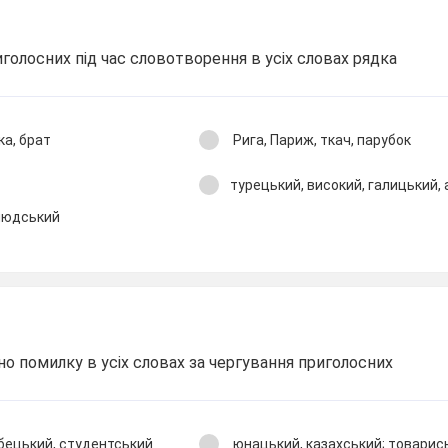
иголосних під час словотворення в усіх словах рядка
ка, брат
Рига, Париж, ткач, парубок
турецький, високий, галицький,
 людський
о помилку в усіх словах за чергування приголосних
збецький, студентський
юнацький, казахський; товарис