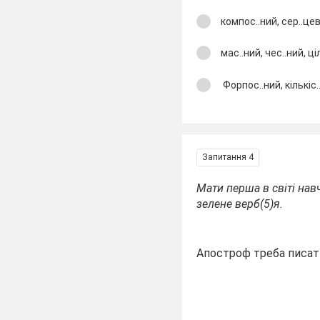
компос..ний, сер..цеви
мас..ний, чес..ний, ціл
Форпос..ний, кількіс.
Запитання 4
Мати перша в світі нав
зелене верб(5)я.
Апостроф треба писати