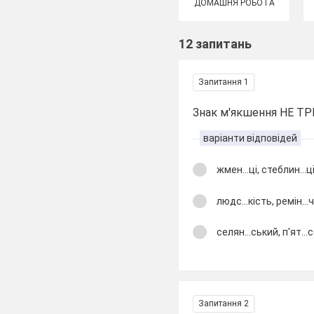
ДОМАШНЯ РОБОТА
12 запитань
Запитання 1
Знак м'якшення НЕ ТРЕ
варіанти відповідей
жмен...ці, стеблин...ці
людс...кість, ремін...ч
селян...ський, п'ят...
Запитання 2