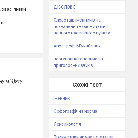
ДІЄСЛОВО
й, хвас..ливий
Словотвір іменників на
.ці
позначення назв жителів
певного населеного пункту.
Апостроф. М'який знак
чергування голосних та
приголосних звуків
у м(4)яту,
Схожі тест
Іменник
Орфографічна норма
Лексикологія
Прикметник як частина мови