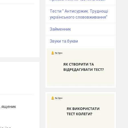
Тести " Антисуржик. Труднощі
українського слововживання"
Займенник
Звуки та букви
в..ященик