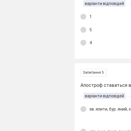
варіанти відповідей
1
5
4
Запитання 5
Апостроф ставиться в 
варіанти відповідей
зв..ялити, бур..яний, 