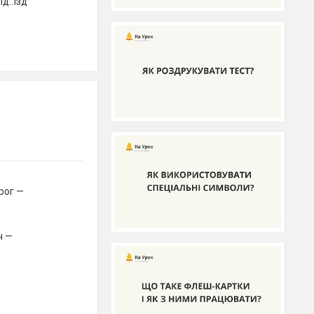
ід..їзд
рог —
ч —