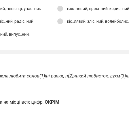
й, невіс..ці, учас..ник
тиж..невий, проїз..ний, корис..ни
іс..ний, радіс..ний
кіс..лявий, зліс..ний, волейболис.
.ний, випус..ний.
чила любити солов(1)їні ранки, п(2)янкий любисток, духм(3)ян
 на місці всіх цифр,
ОКРІМ