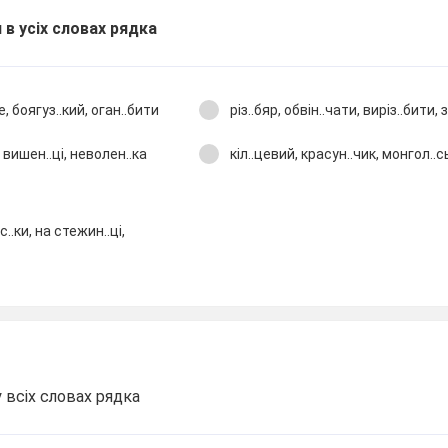
 в усіх словах рядка
, боягуз..кий, оган..бити
різ..бяр, обвін..чати, виріз..бити,
а вишен..ці, неволен..ка
кіл..цевий, красун..чик, монгол..с
..ки, на стежин..ці,
 всіх словах рядка