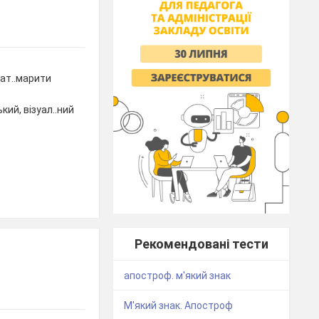
 зат..марити
ький, візуал..ний
Рекомендовані тести
апостроф. м'який знак
М'який знак. Апостроф