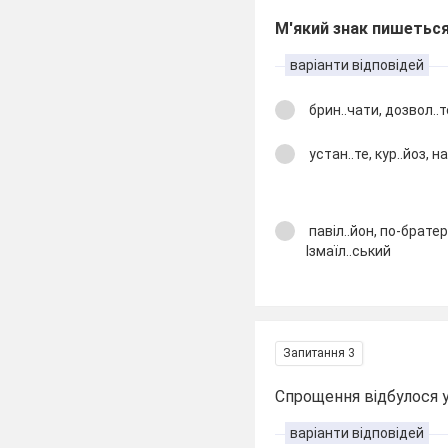
М'який знак пишеться
варіанти відповідей
брин..чати, дозвол..те
устан..те, кур..йоз, н
павіл..йон, по-братерс
Ізмаїл..ський
Запитання 3
Спрощення відбулося у
варіанти відповідей