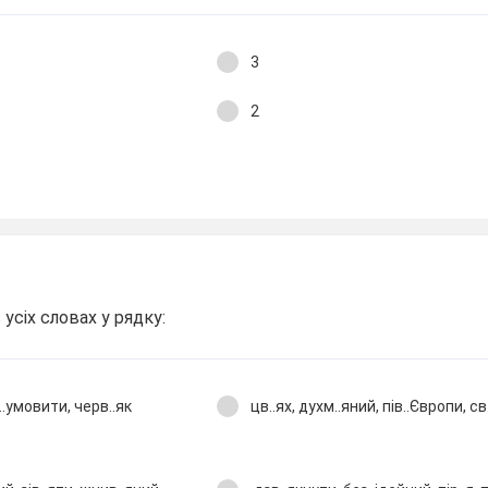
3
2
усіх словах у рядку:
з..умовити, черв..як
цв..ях, духм..яний, пів..Європи, с