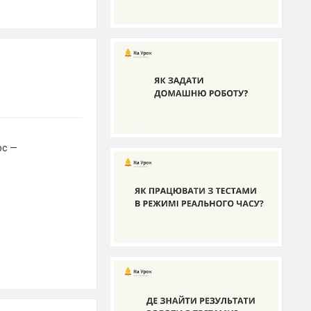
ос —
—