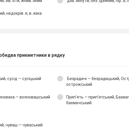
ий, зів..яти, жнив..яний
дзв..якнути, без..ідейний, пір..я, п
й, недокрів..я, в..язка
обидва прикметники в рядку
ий, сусід — сусіцький
Безрадичі — безрадицький, Ост
острожський
олноваха — волновашський
Прип’ять — прип’ятський, Бахма
бахмачський
й, чуваш — чуваський