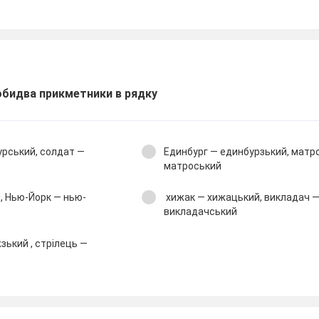
обидва прикметники в рядку
урський, солдат —
Единбург — единбурзький, матр
матроський
, Нью-Йорк — нью-
хижак — хижацький, викладач 
викладачський
ький , стрілець —