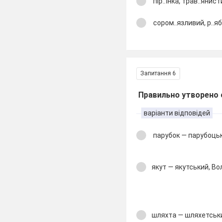
пір..їнка, трав..янист
сором..язливий, р..яби
Запитання 6
Правильно утворено 
варіанти відповідей
парубок — парубоцьк
якут — якутський, В
шляхта — шляхетськи