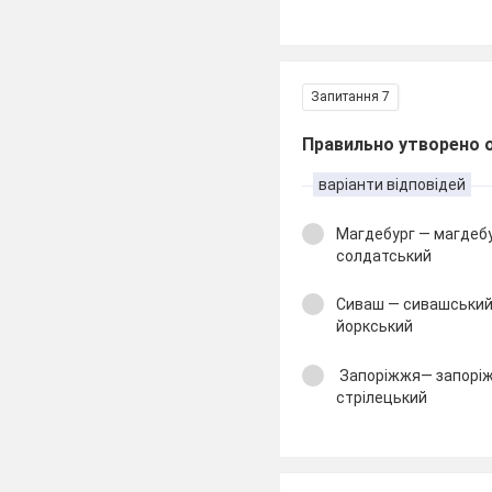
Запитання 7
Правильно утворено 
варіанти відповідей
Магдебург — магдеб
солдатський
Сиваш — сивашський
йоркський
Запоріжжя— запоріжз
стрілецький