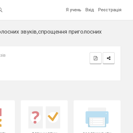
Я учень
Вхід
Реєстрація
голосних звуків,спрощення приголосних
зів