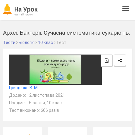
Tog
navi
Археї. Бактерії. Сучасна систематика еукаріотів.
Тести
Біологія
10 клас
Тест
Грищенко В. М.
Додано: 12 листопада 2021
Предмет: Біологія, 10 клас
Тест виконано: 606 разів