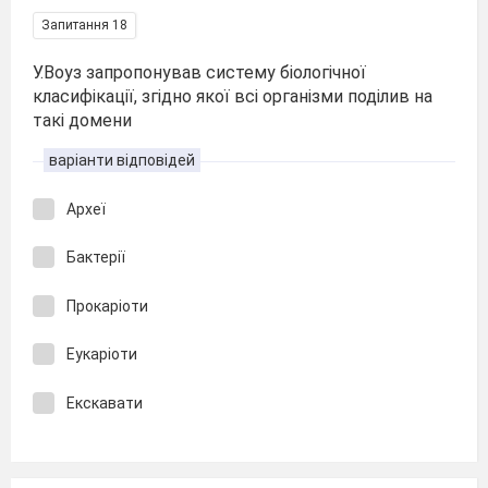
Запитання 18
У.Воуз запропонував систему біологічної
класифікації, згідно якої всі організми поділив на
такі домени
варіанти відповідей
Археї
Бактерії
Прокаріоти
Еукаріоти
Екскавати