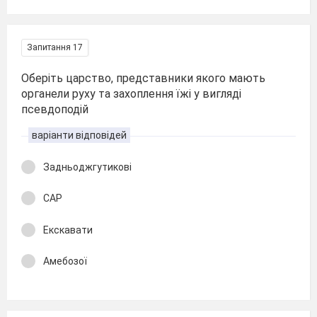
Запитання 17
Оберіть царство, представники якого мають
органели руху та захоплення їжі у вигляді
псевдоподій
варіанти відповідей
Задньоджгутикові
САР
Екскавати
Амебозої