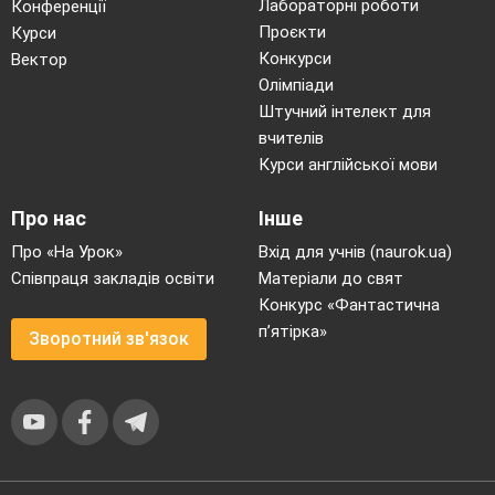
Лабораторні роботи
Конференції
Проєкти
Курси
Конкурси
Вектор
Олімпіади
Штучний інтелект для
вчителів
Курси англійської мови
Про нас
Інше
Про «На Урок»
Вхід для учнів (naurok.ua)
Співпраця закладів освіти
Матеріали до свят
Конкурс «Фантастична
п’ятірка»
Зворотний зв'язок