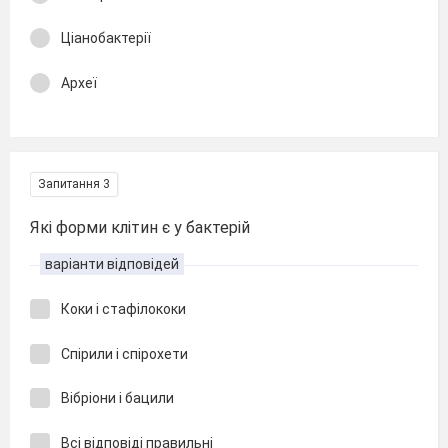
Ціанобактерії
Археї
Запитання 3
Які форми клітин є у бактерій
варіанти відповідей
Коки і стафілококи
Спірили і спірохети
Вібріони і бацили
Всі відповіді правильні