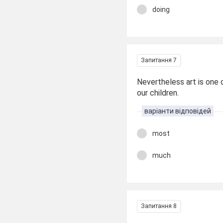
doing
Запитання 7
Nevertheless art is one o
our children.
варіанти відповідей
most
much
Запитання 8