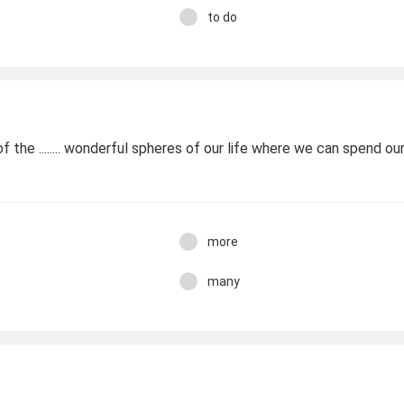
to do
f the ........ wonderful spheres of our life where we can spend ou
more
many