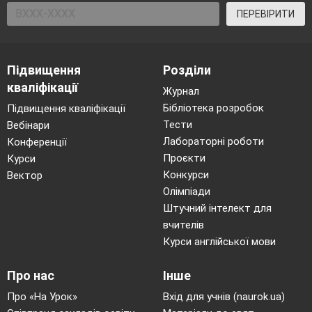
ПЕРЕВІРИТИ
Підвищення
Розділи
кваліфікації
Журнал
Бібліотека розробок
Підвищення кваліфікації
Тести
Вебінари
Лабораторні роботи
Конференції
Проєкти
Курси
Конкурси
Вектор
Олімпіади
Штучний інтелект для
вчителів
Курси англійської мови
Про нас
Інше
Про «На Урок»
Вхід для учнів (naurok.ua)