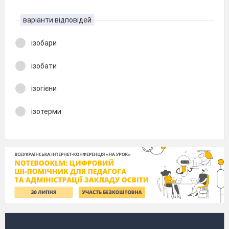
варіанти відповідей
ізобари
ізобати
ізогієни
ізотерми