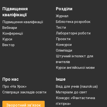
Підвищення
Розділи
кваліфікації
Журнал
Бібліотека розробок
Підвищення кваліфікації
Тести
Вебінари
Лабораторні роботи
Конференції
Проєкти
Курси
Конкурси
Вектор
Олімпіади
Штучний інтелект для
вчителів
Курси англійської мови
Про нас
Інше
Про «На Урок»
Вхід для учнів (naurok.ua)
Співпраця закладів освіти
Матеріали до свят
Конкурс «Фантастична
п’ятірка»
Зворотний зв'язок