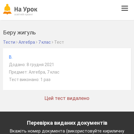
Tog
navi
Беру жигуль
Тести
Алгебра
7 клас
Тест
B.
Додано: 8 грудня 2021
Предмет: Алгебра, 7 клас
Тест виконано: 1 раз
Цей тест видалено
Перевірка виданих документів
Вкажіть номер документа (використовуйте кириличну