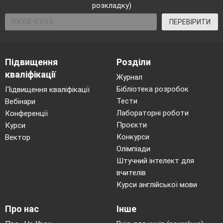
розкладку)
ПЕРЕВІРИТИ
Підвищення
Розділи
кваліфікації
Журнал
Бібліотека розробок
Підвищення кваліфікації
Тести
Вебінари
Лабораторні роботи
Конференції
Проєкти
Курси
Конкурси
Вектор
Олімпіади
Штучний інтелект для
вчителів
Курси англійської мови
Про нас
Інше