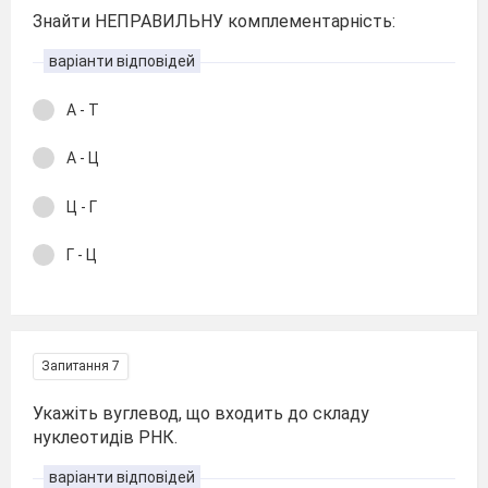
Знайти НЕПРАВИЛЬНУ комплементарність:
варіанти відповідей
А - Т
А - Ц
Ц - Г
Г - Ц
Запитання 7
Укажіть вуглевод, що входить до складу
нуклеотидів РНК.
варіанти відповідей