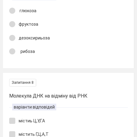
глюкоза
фруктоза
дезоксириьоза
рибоза
Запитання 8
Молекула ДНК на відміну від РНК
варіанти відповідей
містиь Ц,У,Г.А
містить Г,Ц,А,Т