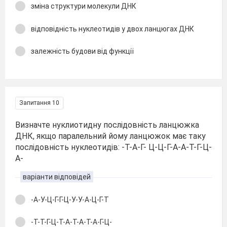
зміна структури молекули ДНК
відповідність нуклеотидів у двох ланцюгах ДНК
залежність будови від функції
Запитання 10
Визначте нуклиотидну послідовність ланцюжка
ДНК, якщо паралельний йому ланцюжок має таку
послідовність нуклеотидів: -Т-А-Г- Ц-Ц-Г-А-А-Т-Г-Ц-
А-
варіанти відповідей
-А-У-Ц-Г-Г-Ц-У-У-А-Ц-Г-Т
-Т-Т-Г-Ц-Т-А-Т-А-Т-А-Г-Ц-