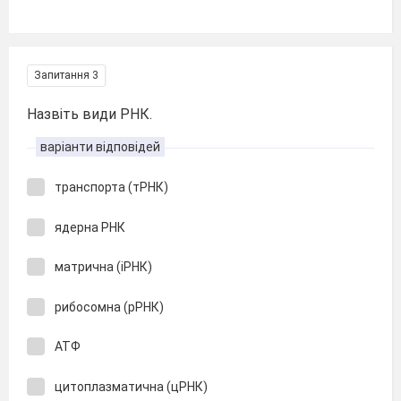
Запитання 3
Назвіть види РНК.
варіанти відповідей
транспорта (тРНК)
ядерна РНК
матрична (іРНК)
рибосомна (рРНК)
АТФ
цитоплазматична (цРНК)