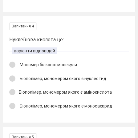
Запитання 4
Нуклеїнова кислота це:
варіанти відповідей
Мономер білкової молекули
Біополімер, мономером якого є нуклеотид
Біополімер, мономером якого є амінокислота
Біополімер, мономером якого є моносахарид
Запитання 5