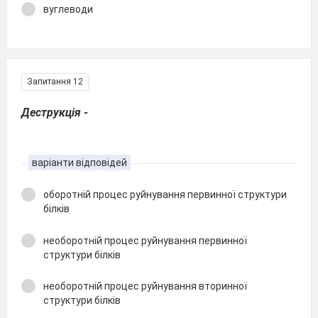
вуглеводи
Запитання 12
Деструкція -
варіанти відповідей
оборотній процес руйнування первинної структури
білків
необоротній процес руйнування первинної
структури білків
необоротній процес руйнування вторинної
структури білків