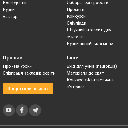
Лабораторні роботи
Конференції
Проєкти
Курси
Конкурси
Вектор
Олімпіади
Штучний інтелект для
вчителів
Курси англійської мови
Про нас
Інше
Про «На Урок»
Вхід для учнів (naurok.ua)
Співпраця закладів освіти
Матеріали до свят
Конкурс «Фантастична
п’ятірка»
Зворотний зв'язок