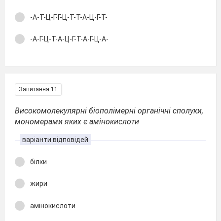
-А-Т-Ц-Г-Г-Ц-Т-Т-А-Ц-Г-Т-
-А-Г-Ц-Т-А-Ц-Г-Т-А-Г-Ц-А-
Запитання 11
Високомолекулярні біополімерні органічні сполуки,
мономерами яких є амінокислоти
варіанти відповідей
білки
жири
амінокислоти