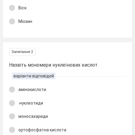
Віск
Міозин
Запитання 2
Назвіть мономери нуклеїнових кислот.
варіанти відповідей
амінокислоти
нуклеотиди
моносахариди
ортофосфатна кислота